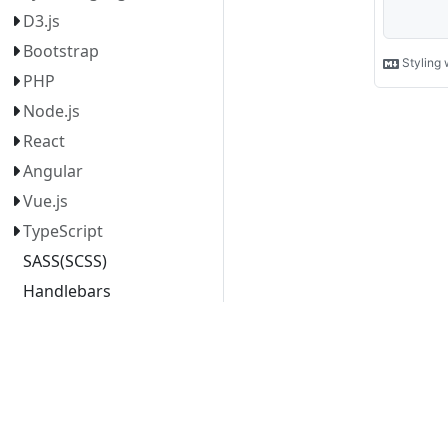
D3.js
Bootstrap
PHP
Node.js
React
Angular
Vue.js
TypeScript
SASS(SCSS)
Handlebars
Font Awesome