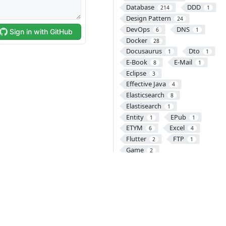
Database
DDD
214
1
Design Pattern
24
DevOps
DNS
6
1
Docker
28
Docusaurus
Dto
1
1
E-Book
E-Mail
8
1
Eclipse
3
Effective Java
4
Elasticsearch
8
Elastisearch
1
Entity
EPub
1
1
ETYM
Excel
6
4
Flutter
FTP
2
1
Game
2
Garbage Collection
1
GCP
Gemini
1
3
Git
GitHub
46
1
GitOps
Go
1
20
Gradle
Grafana
13
5
Graph Database
3