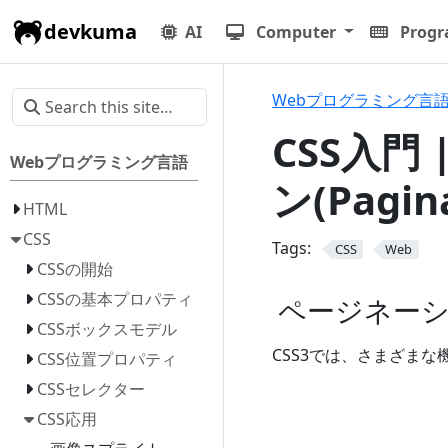
devkuma
AI
Computer
Prog
Webプログラミング言
CSS入門 
Webプログラミング言語
ン(Pagina
HTML
CSS
Tags:
CSS
Web
CSSの開始
CSSの基本プロパティ
ページネーション
CSSボックスモデル
CSS3では、さまざま
CSS位置プロパティ
CSSセレクター
CSS応用