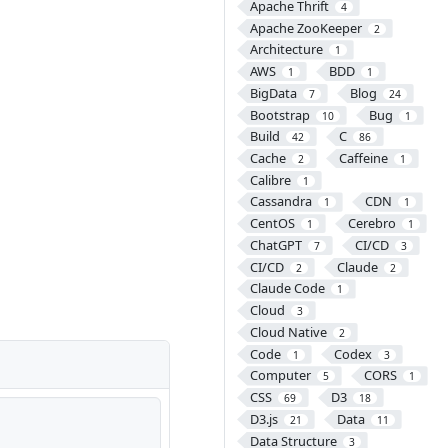
Apache Thrift
4
Apache ZooKeeper
2
Architecture
1
AWS
BDD
1
1
BigData
Blog
7
24
Bootstrap
Bug
10
1
Build
C
42
86
Cache
Caffeine
2
1
Calibre
1
Cassandra
CDN
1
1
CentOS
Cerebro
1
1
ChatGPT
CI/CD
7
3
CI/CD
Claude
2
2
Claude Code
1
Cloud
3
Cloud Native
2
Code
Codex
1
3
Computer
CORS
5
1
CSS
D3
69
18
D3.js
Data
21
11
Data Structure
3