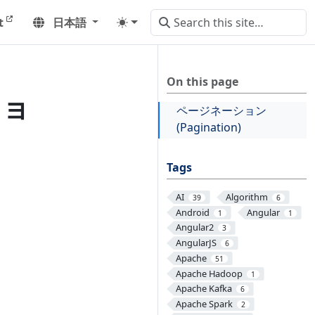
t
日本語
On this page
ショ
ページネーション
(Pagination)
Tags
AI
Algorithm
39
6
Android
Angular
1
1
Angular2
3
AngularJS
6
Apache
51
Apache Hadoop
1
Apache Kafka
6
Apache Spark
2