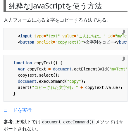
純粋なJavaScriptを使う方法
入力フォームにある文字をコピーする方法である。
<
input
type
=
"text"
value
=
"こんにちは。"
id
=
"myTex
<
button
onclick
=
"copyText()"
>
文字列をコピー
</
butto
function
copyText
()
{
var
copyText
=
document
.
getElementById
(
"myText"
)
copyText
.
select
();
document
.
execCommand
(
"copy"
);
alert
(
"コピーされた文字列: "
+
copyText
.
value
);
}
コードを実行
参考
: IE9以下では
メソッドはサ
document.execCommand()
ポートされない。