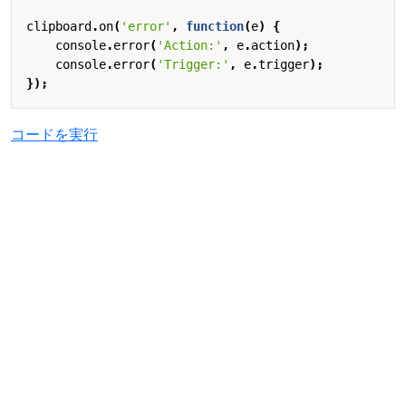
clipboard
.
on
(
'error'
,
function
(
e
)
{
console
.
error
(
'Action:'
,
e
.
action
);
console
.
error
(
'Trigger:'
,
e
.
trigger
);
});
コードを実行