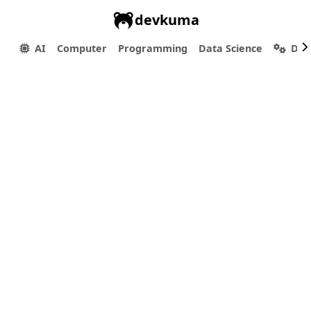
devkuma
AI
Computer
Programming
Data Science
Dev