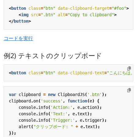
<
button
class
=
"btn"
data-clipboard-target
=
"#foo"
>
<
img
src
=
".btn"
alt
=
"Copy to clipboard"
>
</
button
>
コードを実行
例2) テキストのクリップボード
<
button
class
=
"btn"
data-clipboard-text
=
"こんにちは。
var
clipboard
=
new
ClipboardJS
(
'.btn'
);
clipboard
.
on
(
'success'
,
function
(
e
)
{
console
.
info
(
'Action:'
,
e
.
action
);
console
.
info
(
'Text:'
,
e
.
text
);
console
.
info
(
'Trigger:'
,
e
.
trigger
);
alert
(
"クリップボード: "
+
e
.
text
);
});