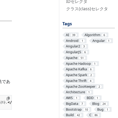
IDセレクタ
クラス(class)セレクタ
Tags
AI
Algorithm
39
6
Android
Angular
1
1
Angular2
3
AngularJS
6
Apache
51
Apache Hadoop
1
Apache Kafka
6
Apache Spark
2
Apache Thrift
法であ
4
Apache ZooKeeper
2
Architecture
1
AWS
BDD
1
1
니다.
</
p
>
BigData
Blog
7
24
Bootstrap
Bug
10
1
Build
C
42
86