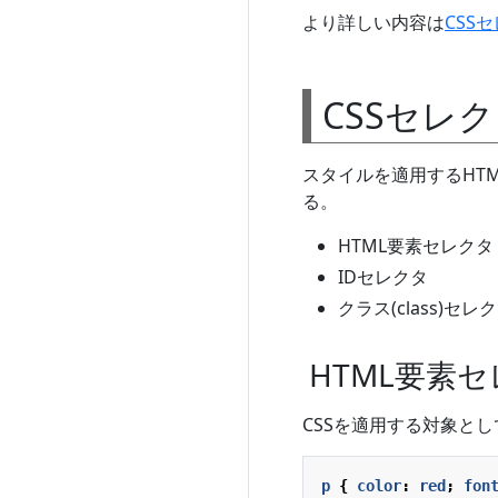
より詳しい内容は
CSS
CSSセレクタ(
スタイルを適用するHT
る。
HTML要素セレクタ
IDセレクタ
クラス(class)セレ
HTML要素
CSSを適用する対象と
p
{
color
:
red
;
fon