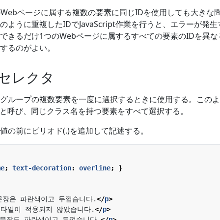
つのWebページに属する複数の要素に同じIDを使用しても大きな
ように重複したIDでJavaScript作業を行うと、エラーが発
できるだけ1つのWebページに属するすべての要素のIDを異な
するのがよい。
s)セレクタ
グループの複数要素を一度に選択するときに使用する。このよ
ss)と呼び、同じクラス名を持つ要素をすべて選択する。
値の前にピリオド(.)を追加して記述する。
me
;
text-decoration
:
overline
;
}
문장은 파란색이고 두껍습니다.
</
p
>
스타일이 적용되지 않았습니다.
</
p
>
 문장도 파란색이고 두껍습니다.
</
p
>