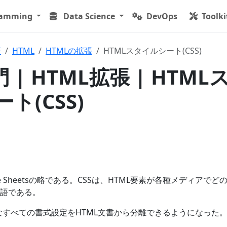
ramming
Data Science
DevOps
Toolki
語
HTML
HTMLの拡張
HTMLスタイルシート(CSS)
 | HTML拡張 | HTML
ト(CSS)
Style Sheetsの略である。CSSは、HTML要素が各種メディアでど
語である。
うなすべての書式設定をHTML文書から分離できるようになった