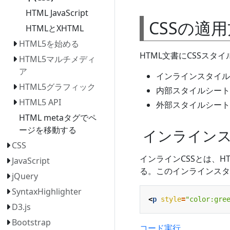
HTML JavaScript
CSSの適
HTMLとXHTML
HTML5を始める
HTML文書にCSSス
HTML5マルチメディ
ア
インラインスタイル(Inli
HTML5グラフィック
内部スタイルシート(Inte
HTML5 API
外部スタイルシート(Exte
HTML metaタグでペ
ージを移動する
インラインスタイル
CSS
インラインCSSとは、H
JavaScript
る。このインラインスタ
jQuery
SyntaxHighlighter
<
p
style
=
"color:gre
D3.js
Bootstrap
コード実行