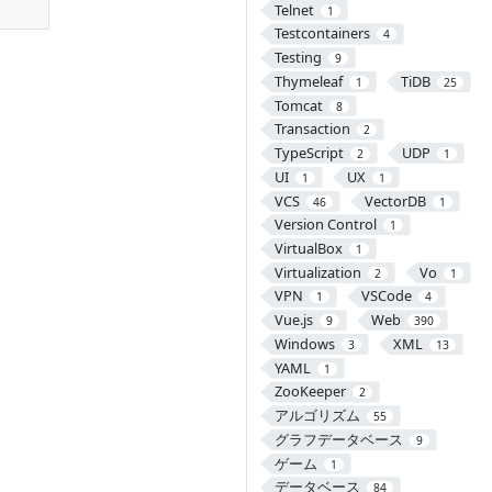
Telnet
1
Testcontainers
4
Testing
9
Thymeleaf
TiDB
1
25
Tomcat
8
Transaction
2
TypeScript
UDP
2
1
UI
UX
1
1
VCS
VectorDB
46
1
Version Control
1
VirtualBox
1
Virtualization
Vo
2
1
VPN
VSCode
1
4
Vue.js
Web
9
390
Windows
XML
3
13
YAML
1
ZooKeeper
2
アルゴリズム
55
グラフデータベース
9
ゲーム
1
データベース
84