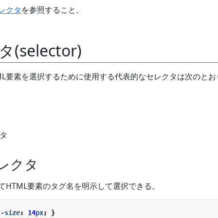
セレクタ
を参照すること。
selector)
ML要素を選択するために使用する代表的なセレクタは次のとお
クタ
セレクタ
してHTML要素のタグ名を明示して選択できる。
t-size
:
14
px
;
}