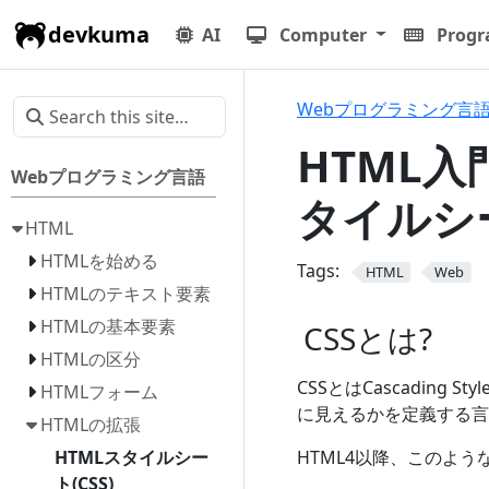
devkuma
AI
Computer
Prog
Webプログラミング言
HTML入門
Webプログラミング言語
タイルシー
HTML
HTMLを始める
Tags:
HTML
Web
HTMLのテキスト要素
HTMLの基本要素
CSSとは?
HTMLの区分
CSSとはCascading 
HTMLフォーム
に見えるかを定義する言
HTMLの拡張
HTML4以降、このよ
HTMLスタイルシー
ト(CSS)