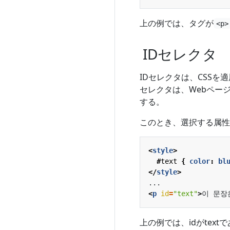
上の例では、タグが
<p>
IDセレクタ
IDセレクタは、CSS
セレクタは、Webペー
する。
このとき、選択する属性
<
style
>
#
text
{
color
:
bl
</
style
>
<
p
id
=
"text"
>
이 문장
上の例では、idがtex