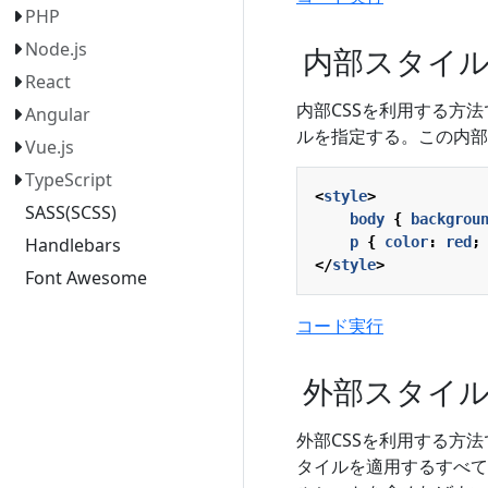
PHP
Node.js
内部スタイルシート(
React
内部CSSを利用する方法
Angular
ルを指定する。この内部
Vue.js
TypeScript
<
style
>
SASS(SCSS)
body
{
backgrou
p
{
color
:
red
;
Handlebars
</
style
>
Font Awesome
コード実行
外部スタイルシート
外部CSSを利用する方
タイルを適用するすべて