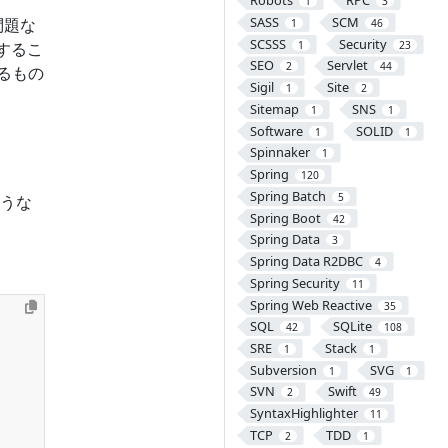
Robots
RPC
1
3
SASS
SCM
問題な
1
46
SCSSS
Security
1
23
生するこ
SEO
Servlet
2
44
るもの
Sigil
Site
1
2
Sitemap
SNS
1
1
Software
SOLID
1
1
Spinnaker
1
Spring
120
Spring Batch
5
うな
Spring Boot
42
Spring Data
3
Spring Data R2DBC
4
Spring Security
11
Spring Web Reactive
35
SQL
SQLite
42
108
SRE
Stack
1
1
Subversion
SVG
1
1
SVN
Swift
2
49
SyntaxHighlighter
11
TCP
TDD
2
1