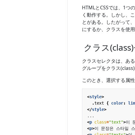
HTMLとCSSでは、1
く動作する。しかし、この
とがある。したがって、
にするか、クラスを使用
クラス(clas
クラスセレクタは、ある
グループをクラス(cla
このとき、選択する属性
<
style
>
.
text
{
color
:
li
</
style
>
<
p
class
=
"text"
>
이 
<
p
>
이 문장은 스타일 
<
p
class
=
"texts"
>
이