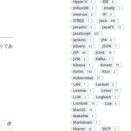
Hyper-V
IDE
1
8
InfluxDB
IntelliJ
1
1
Internet
IP
6
3
IT用語
Java
1
440
Javadoc
JavaFX
5
12
JavaScript
205
Jenkins
JPA
1
6
りであ
JQuery
JSON
53
1
JSP
JUnit
44
18
JVM
Kafka
6
1
Kibana
Kotest
1
78
Kotlin
Ktor
160
2
Kubernetes
21
LAN
Laravel
1
3
License
Linux
1
77
LLM
Logback
2
1
Lombok
Lua
16
6
MacOS
19
Makefile
1
Markdown
1
Maven
MCP
42
1