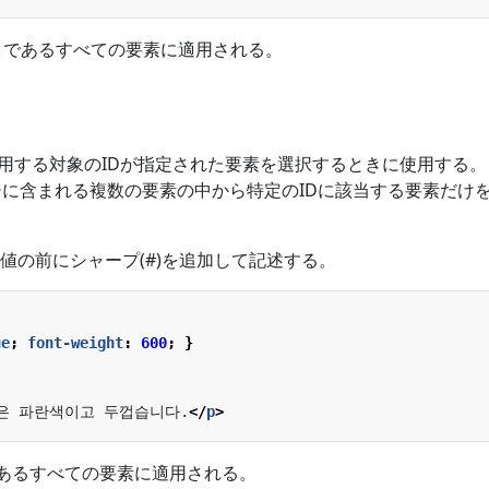
であるすべての要素に適用される。
を適用する対象のIDが指定された要素を選択するときに使用する
ジに含まれる複数の要素の中から特定のIDに該当する要素だけ
値の前にシャープ(#)を追加して記述する。
ue
;
font-weight
:
600
;
}
은 파란색이고 두껍습니다.
</
p
>
tであるすべての要素に適用される。