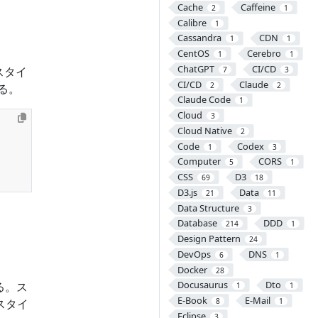
Cache
Caffeine
2
1
Calibre
1
Cassandra
CDN
1
1
CentOS
Cerebro
1
1
ChatGPT
CI/CD
スタイ
7
3
CI/CD
Claude
2
2
る。
Claude Code
1
Cloud
3
Cloud Native
2
Code
Codex
1
3
Computer
CORS
5
1
CSS
D3
69
18
D3.js
Data
21
11
Data Structure
3
Database
DDD
214
1
Design Pattern
24
DevOps
DNS
6
1
Docker
28
Docusaurus
Dto
る。ス
1
1
E-Book
E-Mail
スタイ
8
1
Eclipse
3