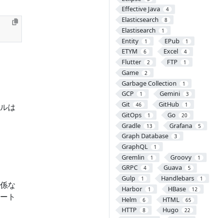
Effective Java
4
Elasticsearch
8
Elastisearch
1
Entity
EPub
1
1
ETYM
Excel
6
4
Flutter
FTP
2
1
Game
2
Garbage Collection
1
GCP
Gemini
1
3
Git
GitHub
46
1
ルは
GitOps
Go
1
20
Gradle
Grafana
13
5
Graph Database
3
GraphQL
1
Gremlin
Groovy
1
1
GRPC
Guava
4
5
Gulp
Handlebars
1
1
係な
Harbor
HBase
1
12
ート
Helm
HTML
6
65
HTTP
Hugo
8
22