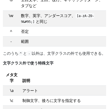
タブなど
\w
数字、英字、アンダースコア、
[a-zA-Z0-
と同じ
9&#95;]
^
否定
-
範囲
このうち
と
以外は、文字クラスの外でも使用できる。
^
-
文字クラス外で使う特殊文字
メタ文
字
説明
\a
アラート
\c
制御文字、後ろに文字を指定する