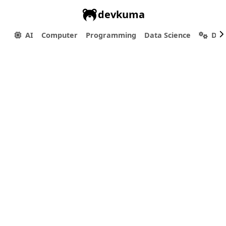
devkuma
AI
Computer
Programming
Data Science
Dev