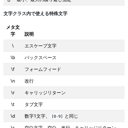
文字クラス内で使える特殊文字
メタ文
字
説明
\
エスケープ文字
\b
バックスペース
\f
フォームフィード
\n
改行
\r
キャリッジリターン
\t
タブ文字
\d
数字1文字、
と同じ
[0-9]
\s
空白文字、空白、改行、キャリッジリターン、