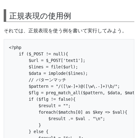
正規表現の使用例
それでは、正規表現を使う例を書いて実行してみよう。
<?php

    if ($_POST != null){

        $url = $_POST['text1'];

        $lines = file($url);

        $data = implode($lines);

        // パターンマッチ

        $pattern = "/([\w-]+)@([\w\.-]+)\b/";

        $flg = preg_match_all($pattern, $data, $match
        if ($flg != false){

            $result = "";

            foreach($matchs[0] as $key => $val){

                $result .= $val . "\n";

            }

        } else {

            $result = "なし。";
