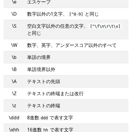
\e
エスケープ
\D
数字以外の1文字、
と同じ
[^0-9]
\S
空白文字以外の任意の文字、
[^\f\n\r\t\v]
と同じ
\W
数字、英字、アンダースコア以外のすべて
\b
単語の境界
\B
単語境界以外
\A
テキストの先頭
\Z
テキストの終端または改行
\z
テキストの終端
\ddd
8進数
で表す文字
ddd
\xhh
16進数
で表す文字
hh