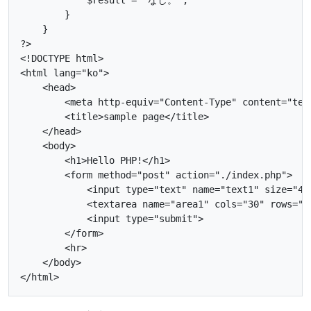
        }

    }

?>

<!DOCTYPE html>

<html lang="ko">

    <head> 

        <meta http-equiv="Content-Type" content="text
        <title>sample page</title>

    </head>

    <body>

        <h1>Hello PHP!</h1>

        <form method="post" action="./index.php">

            <input type="text" name="text1" size="40
            <textarea name="area1" cols="30" rows="5
            <input type="submit">

        </form>

        <hr>

    </body>
