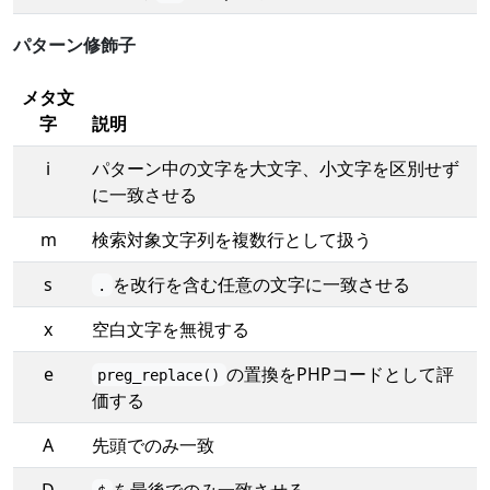
パターン修飾子
メタ文
字
説明
i
パターン中の文字を大文字、小文字を区別せず
に一致させる
m
検索対象文字列を複数行として扱う
s
を改行を含む任意の文字に一致させる
.
x
空白文字を無視する
e
の置換をPHPコードとして評
preg_replace()
価する
A
先頭でのみ一致
D
を最後でのみ一致させる