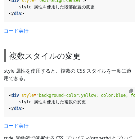
<
div
style
=
"text-align:center"
>
</
div
>
コード実行
複数スタイルの変更
style 属性を使用すると、複数の CSS スタイルを一度に適
用できる。
<
div
style
=
"background-color:yellow; color:blue; fon
</
div
>
コード実行
style 属性値で使用する CSS プロパティ(property)とプロパ