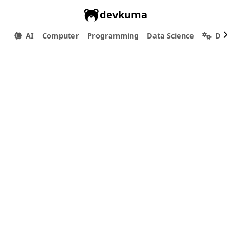
devkuma
AI
Computer
Programming
Data Science
Dev