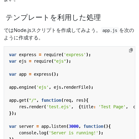
テンプレートを利用した処理
ではNode.jsスクリプトを作成してみよう。
を次の
app.js
ように作成する。
var
express
=
require
(
'express'
);
var
ejs
=
require
(
"ejs"
);
var
app
=
express
();
app
.
engine
(
'ejs'
,
ejs
.
renderFile
);
app
.
get
(
"/"
,
function
(
req
,
res
){
res
.
render
(
'test.ejs'
,
{
title
:
'Test Page'
,
co
});
var
server
=
app
.
listen
(
3000
,
function
(){
console
.
log
(
'Server is running!'
);