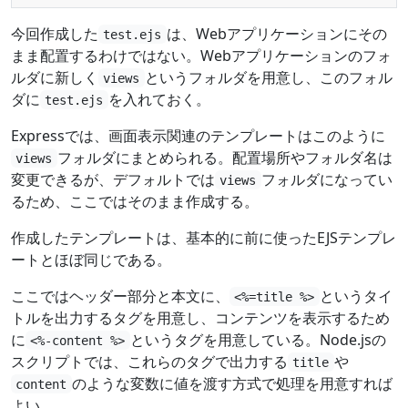
今回作成した
は、Webアプリケーションにその
test.ejs
まま配置するわけではない。Webアプリケーションのフォ
ルダに新しく
というフォルダを用意し、このフォル
views
ダに
を入れておく。
test.ejs
Expressでは、画面表示関連のテンプレートはこのように
フォルダにまとめられる。配置場所やフォルダ名は
views
変更できるが、デフォルトでは
フォルダになってい
views
るため、ここではそのまま作成する。
作成したテンプレートは、基本的に前に使ったEJSテンプレ
ートとほぼ同じである。
ここではヘッダー部分と本文に、
というタイ
<%=title %>
トルを出力するタグを用意し、コンテンツを表示するため
に
というタグを用意している。Node.jsの
<%-content %>
スクリプトでは、これらのタグで出力する
や
title
のような変数に値を渡す方式で処理を用意すれば
content
よい。