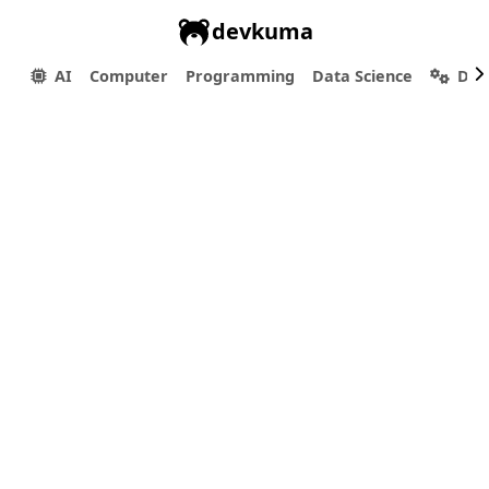
devkuma
AI
Computer
Programming
Data Science
Dev