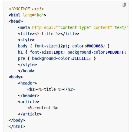
<!DOCTYPE html>
<
html
lang
=
"ko"
>
<
head
>
<
meta
http-equiv
=
"content-type"
content
=
"text/ht
<
title
>
<
%=title %>
</
title
>
<
style
>
body
{
font-size
:
12
pt
;
color
:
#000066
;
}
h1
{
font-size
:
18
pt
;
background-color
:
#DDDDFF
;
}
pre
{
background-color
:
#EEEEEE
;
}
</
style
>
</
head
>
<
body
>
<
header
>
<
h1
>
<
%=title %>
</
h1
>
</
header
>
<
article
>
<
</
article
>
</
body
>
</
html
>