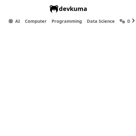
devkuma
AI
Computer
Programming
Data Science
Dev