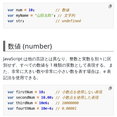
var
num
=
10
;
var
myName
=
"山田太郎"
;
var
str
;
数値 (number)
JavaScript は他の言語とは異なり、整数と実数を別々に区
別せず、すべての数値を 1 種類の実数として表現する。 ま
た、非常に大きい数や非常に小さい数を表す場合は、e 表
記法を使用できる。
var
firstNum
=
10
;
var
secondNum
=
10.00
;
var
thirdNum
=
10e6
;
var
fourthNum
=
10e-6
;