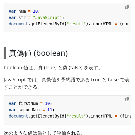
var
num
=
10
;
var
str
=
"JavaScript"
;
document
.
getElementById
(
"result"
).
innerHTML
=
(
num
+
真偽値 (boolean)
boolean 値は、真 (true) と偽 (false) を表す。
JavaScript では、真偽値を予約語である true と false で表
すことができる。
var
firstNum
=
10
;
var
secondNum
=
11
;
document
.
getElementById
(
"result"
).
innerHTML
=
(
first
次のような値は偽として評価される。