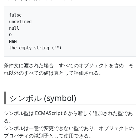
false

undefined

null

0

NaN

条件文に渡された場合、すべてのオブジェクトを含め、そ
れ以外のすべての値は真として評価される。
シンボル (symbol)
シンボル型は ECMAScript 6 から新しく追加された型であ
る。
シンボルは一意で変更できない型であり、オブジェクトの
プロパティの識別子として使用できる。