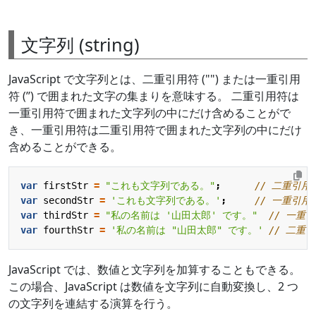
文字列 (string)
JavaScript で文字列とは、二重引用符 ("") または一重引用
符 (’’) で囲まれた文字の集まりを意味する。 二重引用符は
一重引用符で囲まれた文字列の中にだけ含めることがで
き、一重引用符は二重引用符で囲まれた文字列の中にだけ
含めることができる。
var
firstStr
=
"これも文字列である。"
;
var
secondStr
=
'これも文字列である。'
;
var
thirdStr
=
"私の名前は '山田太郎' です。"
var
fourthStr
=
'私の名前は "山田太郎" です。'
JavaScript では、数値と文字列を加算することもできる。
この場合、JavaScript は数値を文字列に自動変換し、2 つ
の文字列を連結する演算を行う。