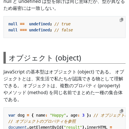
null と undefined は型を除けば同じ意味だが、型が異なる
ため厳密には一致しない。
null
==
undefined
;
null
===
undefined
;
オブジェクト (object)
JavaScript の基本型はオブジェクト (object) である。 オブ
ジェクトとは、実生活で私たちが認識できる物として理解
できる。 オブジェクトは、複数のプロパティ (property)
やメソッド (method) を同じ名前でまとめた一種の集合体
である。
var
dog
=
{
name
:
"Happy"
,
age
:
3
};
document
.
getElementById
(
"result"
).
innerHTML
=