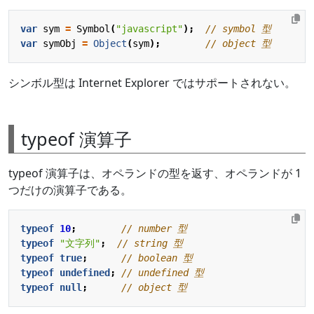
var
sym
=
Symbol
(
"javascript"
);
var
symObj
=
Object
(
sym
);
シンボル型は Internet Explorer ではサポートされない。
typeof 演算子
typeof 演算子は、オペランドの型を返す、オペランドが 1
つだけの演算子である。
typeof
10
;
typeof
"文字列"
;
typeof
true
;
typeof
undefined
;
typeof
null
;