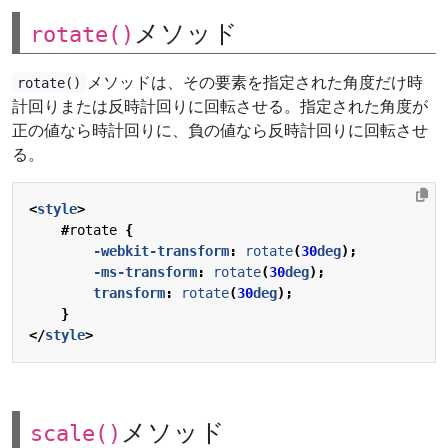
メソッド
rotate()
メソッドは、その要素を指定された角度だけ時
rotate()
計回りまたは反時計回りに回転させる。指定された角度が
正の値なら時計回りに、負の値なら反時計回りに回転させ
る。
<
style
>
#
rotate
{
-webkit-
transform
:
rotate
(
30
deg
);
-ms-
transform
:
rotate
(
30
deg
);
transform
:
rotate
(
30
deg
);
}
</
style
>
メソッド
scale()