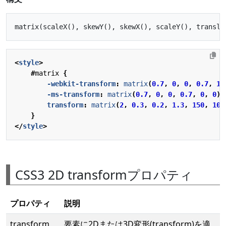
<
style
>
#
matrix
{
-webkit-
transform
:
matrix
(
0.7
,
0
,
0
,
0.7
,
1
,
-ms-
transform
:
matrix
(
0.7
,
0
,
0
,
0.7
,
0
,
0
);
transform
:
matrix
(
2
,
0.3
,
0.2
,
1.3
,
150
,
100
}
</
style
>
CSS3 2D transformプロパティ
プロパティ
説明
transform
要素に2Dまたは3D変形(transform)を適