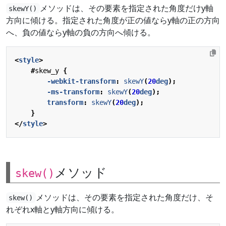
メソッドは、その要素を指定された角度だけy軸
skewY()
方向に傾ける。指定された角度が正の値ならy軸の正の方向
へ、負の値ならy軸の負の方向へ傾ける。
<
style
>
#
skew_y
{
-webkit-
transform
:
skewY
(
20
deg
);
-ms-
transform
:
skewY
(
20
deg
);
transform
:
skewY
(
20
deg
);
}
</
style
>
メソッド
skew()
メソッドは、その要素を指定された角度だけ、そ
skew()
れぞれx軸とy軸方向に傾ける。