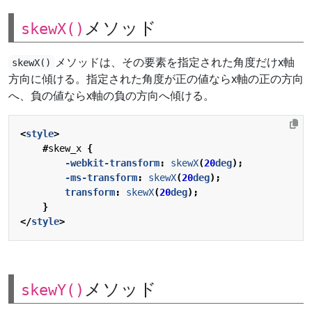
メソッド
skewX()
メソッドは、その要素を指定された角度だけx軸
skewX()
方向に傾ける。指定された角度が正の値ならx軸の正の方向
へ、負の値ならx軸の負の方向へ傾ける。
<
style
>
#
skew_x
{
-webkit-
transform
:
skewX
(
20
deg
);
-ms-
transform
:
skewX
(
20
deg
);
transform
:
skewX
(
20
deg
);
}
</
style
>
メソッド
skewY()