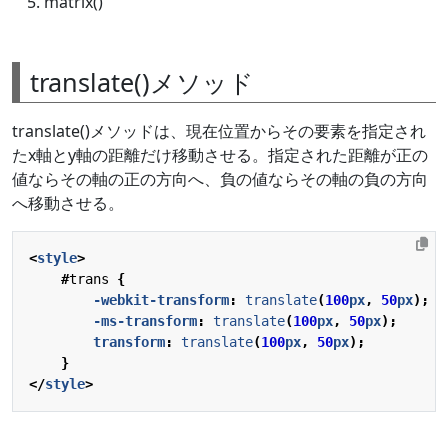
matrix()
translate()メソッド
translate()メソッドは、現在位置からその要素を指定され
たx軸とy軸の距離だけ移動させる。指定された距離が正の
値ならその軸の正の方向へ、負の値ならその軸の負の方向
へ移動させる。
<
style
>
#
trans
{
-webkit-
transform
:
translate
(
100
px
,
50
px
);
-ms-
transform
:
translate
(
100
px
,
50
px
);
transform
:
translate
(
100
px
,
50
px
);
}
</
style
>