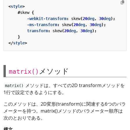
<
style
>
#
skew
{
-webkit-
transform
:
skew
(
20
deg
,
30
deg
);
-ms-
transform
:
skew
(
20
deg
,
30
deg
);
transform
:
skew
(
20
deg
,
30
deg
);
}
</
style
>
メソッド
matrix()
メソッドは、すべての2D transformメソッドを
matrix()
1行で設定できるようにする。
このメソッドは、2D変形(transform)に関連する6つのパラ
メーターを持つ。matrix()メソッドのパラメーター順序は
次のとおりである。
構文