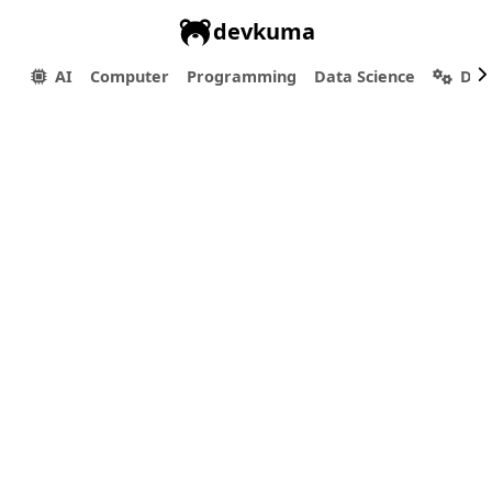
devkuma
AI
Computer
Programming
Data Science
Dev