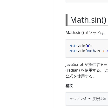
Math.sin
Math.sin() メソッ
Math
.
sin
(
0
);
Math
.
sin
(
Math
.
PI
/
JavaScript が
(radian) を使用
公式を使用する。
構文