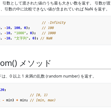
ソッドは、引数として渡された値のうち最も大きい数を返す。 引数が
y を返し、引数の中に比較できない値が含まれていれば NaN を返す。
0
,
-
10
,
100
,
0
);
0
,
-
10
,
"1000"
,
0
);
0
,
-
10
,
"文字列"
,
0
);
ndom() メソッド
ッドは、0 以上 1 未満の乱数 (random number) を返す。
20
;
x
-
min
)
+
min
;