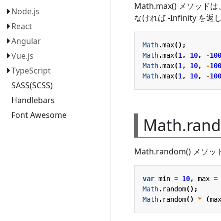
Math.max() メ
Node.js
なければ -Infinit
React
Angular
Math
.
max
();
Vue.js
Math
.
max
(
1
,
10
,
-
10
Math
.
max
(
1
,
10
,
-
10
TypeScript
Math
.
max
(
1
,
10
,
-
10
SASS(SCSS)
Handlebars
Font Awesome
Math.ra
Math.random() メソ
var
min
=
10
,
max
=
Math
.
random
();
Math
.
random
()
*
(
ma