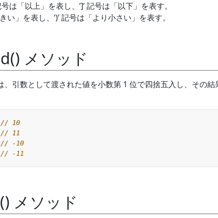
 記号は「以上」を表し、’]’ 記号は「以下」を表す。
大きい」を表し、’)’ 記号は「より小さい」を表す。
und() メソッド
メソッドは、引数として渡された値を小数第 1 位で四捨五入し、その
or() メソッド