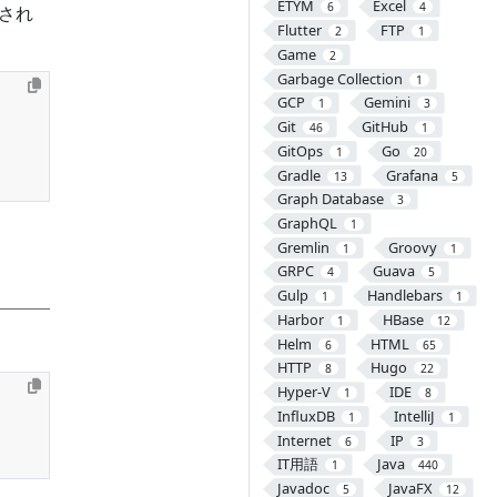
ETYM
Excel
6
4
渡され
Flutter
FTP
2
1
Game
2
Garbage Collection
1
GCP
Gemini
1
3
Git
GitHub
46
1
GitOps
Go
1
20
Gradle
Grafana
13
5
Graph Database
3
GraphQL
1
Gremlin
Groovy
1
1
GRPC
Guava
4
5
Gulp
Handlebars
1
1
Harbor
HBase
1
12
Helm
HTML
6
65
HTTP
Hugo
8
22
Hyper-V
IDE
1
8
InfluxDB
IntelliJ
1
1
Internet
IP
6
3
IT用語
Java
1
440
Javadoc
JavaFX
5
12