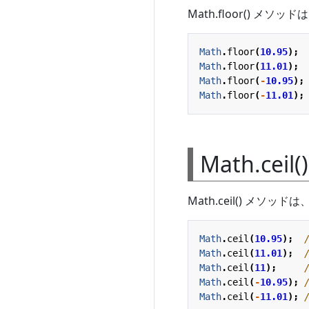
Math.floor()
Math
.
floor
(
10.95
);
Math
.
floor
(
11.01
);
Math
.
floor
(
-
10.95
);
Math
.
floor
(
-
11.01
);
Math.cei
Math.ceil() 
Math
.
ceil
(
10.95
);
Math
.
ceil
(
11.01
);
Math
.
ceil
(
11
);
Math
.
ceil
(
-
10.95
);
Math
.
ceil
(
-
11.01
);