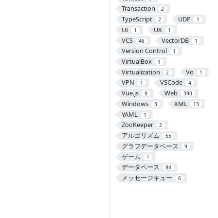
Transaction
2
TypeScript
UDP
2
1
UI
UX
1
1
VCS
VectorDB
46
1
Version Control
1
VirtualBox
1
Virtualization
Vo
2
1
VPN
VSCode
1
4
Vue.js
Web
9
390
Windows
XML
3
13
YAML
1
ZooKeeper
2
アルゴリズム
55
グラフデータベース
9
ゲーム
1
データベース
84
メッセージキュー
6