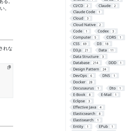
がある。
CI/CD
Claude
2
2
よい。
Claude Code
1
Cloud
3
Cloud Native
2
Code
Codex
1
3
Computer
CORS
5
1
CSS
D3
69
18
渡されな
D3.js
Data
21
11
Data Structure
3
Database
DDD
214
1
Design Pattern
24
DevOps
DNS
6
1
Docker
28
Docusaurus
Dto
1
1
E-Book
E-Mail
8
1
Eclipse
3
Effective Java
4
Elasticsearch
8
Elastisearch
1
Entity
EPub
1
1