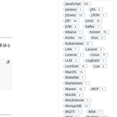
JavaScript
205
Jenkins
JPA
1
6
JQuery
JSON
53
1
JSP
JUnit
44
18
JVM
Kafka
6
1
Kibana
Kotest
1
78
Kotlin
Ktor
160
2
Kubernetes
21
結果値を
LAN
Laravel
1
3
License
Linux
1
77
LLM
Logback
2
1
Lombok
Lua
16
6
MacOS
19
Makefile
1
Markdown
1
Maven
MCP
42
1
Mockk
2
MockServer
1
MongoDB
13
MQTT
MSA
1
1