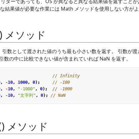
インタープリターであっても、OS が異なると異なる結果値を返すこと
な結果値が必要な作業には Math メソッドを使用しない方が
n() メソッド
ソッドは、引数として渡された値のうち最も小さい数を返す。 引数が
を返し、引数の中に比較できない値が含まれていれば NaN を返す。
0
,
-
10
,
1000
,
0
);
0
,
-
10
,
"-1000"
,
0
);
0
,
-
10
,
"文字列"
,
0
);
x() メソッド