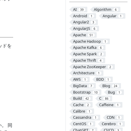
AI
Algorithm
39
6
Android
Angular
1
1
Angular2
3
AngularJS
6
Apache
51
Apache Hadoop
1
ソッドを
Apache Kafka
6
Apache Spark
2
Apache Thrift
4
Apache ZooKeeper
2
Architecture
1
AWS
BDD
1
1
BigData
Blog
7
24
Bootstrap
Bug
10
1
Build
C
42
86
Cache
Caffeine
2
1
Calibre
1
Cassandra
CDN
1
1
CentOS
Cerebro
。 同
1
1
ChatGPT
CI/CD
7
3