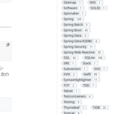
Sitemap
SNS
1
1
Software
SOLID
1
1
Spinnaker
1
Spring
120
Spring Batch
5
Spring Boot
42
Spring Data
3
Spring Data R2DBC
4
Spring Security
11
Spring Web Reactive
35
SQL
SQLite
42
108
SRE
Stack
1
1
アン
Subversion
SVG
1
1
、次の
SVN
Swift
2
49
SyntaxHighlighter
11
TCP
TDD
2
1
Telnet
1
Testcontainers
4
Testing
9
Thymeleaf
TiDB
1
25
Tomcat
8