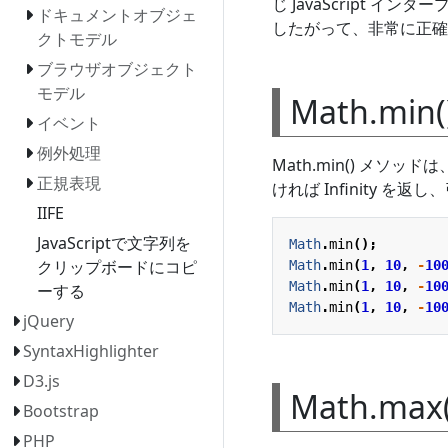
じ JavaScript 
ドキュメントオブジェ
したがって、非常に正確
クトモデル
ブラウザオブジェクト
モデル
Math.mi
イベント
例外処理
Math.min() メ
正規表現
ければ Infinity 
IIFE
JavaScriptで文字列を
Math
.
min
();
クリップボードにコピ
Math
.
min
(
1
,
10
,
-
10
Math
.
min
(
1
,
10
,
-
10
ーする
Math
.
min
(
1
,
10
,
-
10
jQuery
SyntaxHighlighter
D3.js
Math.ma
Bootstrap
PHP