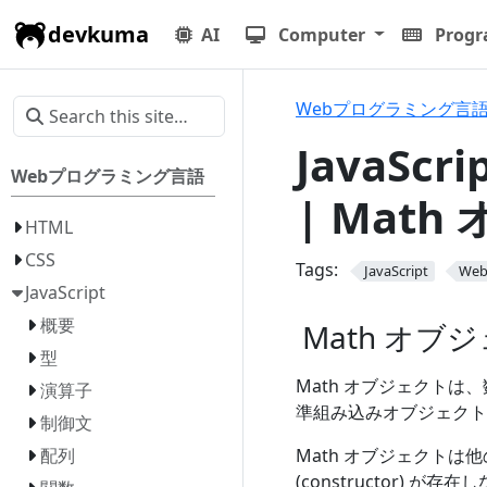
devkuma
AI
Computer
Prog
Webプログラミング言
JavaSc
Webプログラミング言語
| Mat
HTML
CSS
Tags:
JavaScript
We
JavaScript
概要
Math オブ
型
Math オブジェクトは、
演算子
準組み込みオブジェクト
制御文
Math オブジェクト
配列
(constructor)