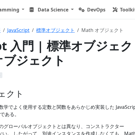
ramming
Data Science
DevOps
Toolki
語
JavaScript
標準オブジェクト
Math オブジェクト
ript 入門 | 標準オブジェ
h オブジェクト
b
ジェクト
数学でよく使用する定数と関数をあらかじめ実装した JavaScrip
である。
は他のグローバルオブジェクトとは異なり、コンストラクター
 が存在しない。 したがって、別途インスタンスを作成しなくても、Mat