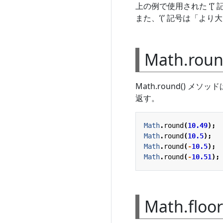
上の例で使用された ‘[’
また、’(’ 記号は「より
Math.ro
Math.round() 
返す。
Math
.
round
(
10.49
);
Math
.
round
(
10.5
);
Math
.
round
(
-
10.5
);
Math
.
round
(
-
10.51
);
Math.flo