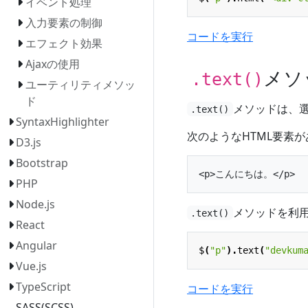
イベント処理
入力要素の制御
コードを実行
エフェクト効果
Ajaxの使用
メソ
.text()
ユーティリティメソッ
ド
メソッドは、
.text()
SyntaxHighlighter
次のようなHTML要素
D3.js
Bootstrap
PHP
Node.js
メソッドを利
.text()
React
Angular
$
(
"p"
).
text
(
"devku
Vue.js
TypeScript
コードを実行
SASS(SCSS)