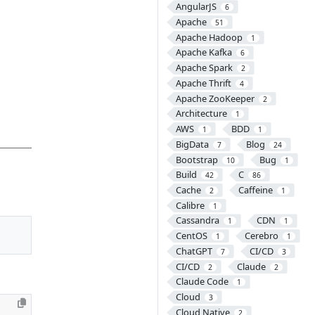
AngularJS
6
Apache
51
Apache Hadoop
1
Apache Kafka
6
Apache Spark
2
Apache Thrift
4
Apache ZooKeeper
2
Architecture
1
AWS
BDD
1
1
BigData
Blog
7
24
Bootstrap
Bug
10
1
Build
C
42
86
Cache
Caffeine
2
1
Calibre
1
Cassandra
CDN
1
1
CentOS
Cerebro
1
1
ChatGPT
CI/CD
7
3
CI/CD
Claude
2
2
Claude Code
1
Cloud
3
Cloud Native
2