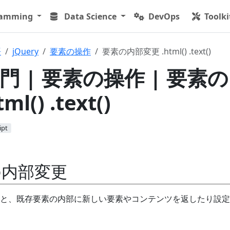
ramming
Data Science
DevOps
Toolki
語
jQuery
要素の操作
要素の内部変更 .html() .text()
入門 | 要素の操作 | 要素
l() .text()
ipt
の内部変更
と、既存要素の内部に新しい要素やコンテンツを返したり設定