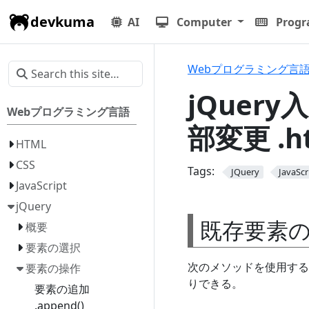
devkuma
AI
Computer
Prog
Webプログラミング言
jQuery
Webプログラミング言語
部変更 .htm
HTML
CSS
Tags:
JQuery
JavaScr
JavaScript
jQuery
既存要素
概要
要素の選択
次のメソッドを使用する
要素の操作
りできる。
要素の追加
.append()