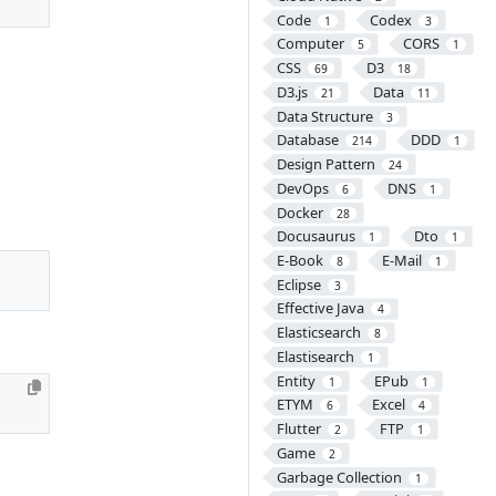
Code
Codex
1
3
Computer
CORS
5
1
CSS
D3
69
18
D3.js
Data
21
11
Data Structure
3
Database
DDD
214
1
Design Pattern
24
DevOps
DNS
6
1
Docker
28
Docusaurus
Dto
1
1
E-Book
E-Mail
8
1
Eclipse
3
Effective Java
4
Elasticsearch
8
Elastisearch
1
Entity
EPub
1
1
ETYM
Excel
6
4
Flutter
FTP
2
1
Game
2
Garbage Collection
1