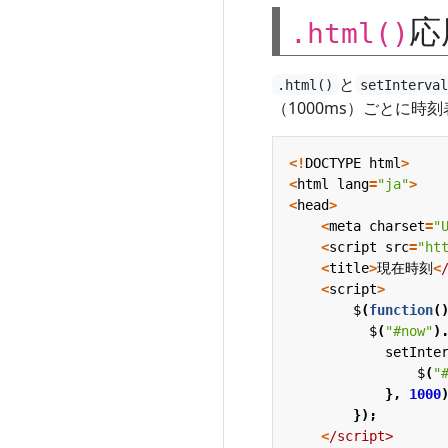
応
.html()
と
.html()
setInterva
（1000ms）ごとに時
<!
DOCTYPE
html
>
<
html
lang
=
"ja"
>
<
head
>
<
meta
charset
=
"
<
script
src
=
"ht
<
title
>
現在時刻
<
<
script
>
$
(
function
(
$
(
"#now"
)
setInte
$
(
"
},
1000
});
<
/script>