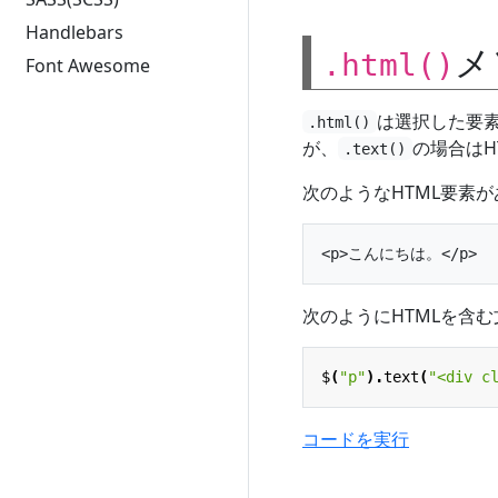
Handlebars
メ
.html()
Font Awesome
は選択した要素
.html()
が、
の場合はH
.text()
次のようなHTML要素
次のようにHTMLを含
$
(
"p"
).
text
(
"<div c
コードを実行