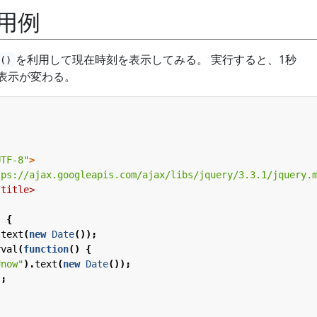
用例
を利用して現在時刻を表示してみる。 実行すると、1秒
l()
刻表示が変わる。
UTF-8"
>
tps://ajax.googleapis.com/ajax/libs/jquery/3.3.1/jquery.
/title>
)
{
.
text
(
new
Date
());
rval
(
function
()
{
#now"
).
text
(
new
Date
());
);