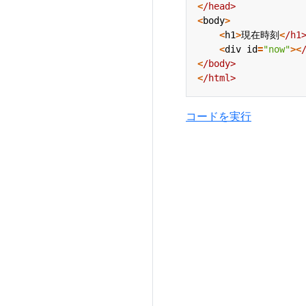
<
/head>
<
body
>
<
h1
>
現在時刻
<
/h1
<
div
id
=
"now"
><
<
/body>
<
/html>
コードを実行