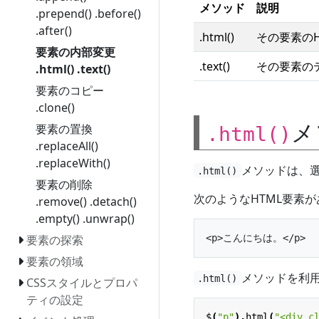
メソッド
説明
.prepend() .before()
.after()
.html()
その要素の
要素の内部変更
.text()
その要素の
.html() .text()
要素のコピー
.clone()
メ
要素の置換
.html()
.replaceAll()
.replaceWith()
メソッドは、選
.html()
要素の削除
次のようなHTML要素
.remove() .detach()
.empty() .unwrap()
要素の探索
要素の領域
メソッドを利
.html()
CSSスタイルとプロパ
ティの設定
$
(
"p"
).
html
(
"<div c