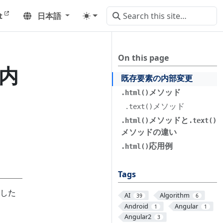
t
日本語
On this page
の内
既存要素の内部変更
メソッド
.html()
メソッド
.text()
メソッドと
.html()
.text()
メソッドの違い
応用例
.html()
Tags
した
AI
Algorithm
39
6
Android
Angular
1
1
Angular2
3