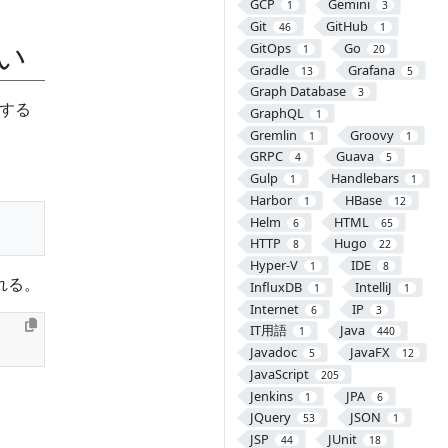
GCP
Gemini
1
3
Git
GitHub
46
1
い
GitOps
Go
1
20
Gradle
Grafana
13
5
Graph Database
3
する
GraphQL
1
Gremlin
Groovy
1
1
GRPC
Guava
4
5
Gulp
Handlebars
1
1
Harbor
HBase
1
12
Helm
HTML
6
65
HTTP
Hugo
8
22
Hyper-V
IDE
1
8
れる。
InfluxDB
IntelliJ
1
1
Internet
IP
6
3
IT用語
Java
1
440
Javadoc
JavaFX
5
12
JavaScript
205
Jenkins
JPA
1
6
JQuery
JSON
53
1
JSP
JUnit
44
18