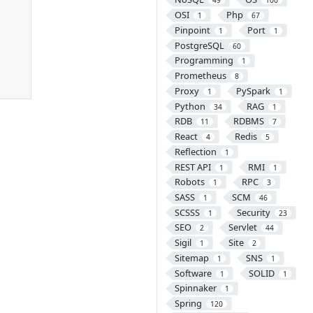
49
100
OSI
Php
1
67
Pinpoint
Port
1
1
PostgreSQL
60
Programming
1
Prometheus
8
Proxy
PySpark
1
1
Python
RAG
34
1
RDB
RDBMS
11
7
React
Redis
4
5
Reflection
1
REST API
RMI
1
1
Robots
RPC
1
3
SASS
SCM
1
46
SCSSS
Security
1
23
SEO
Servlet
2
44
Sigil
Site
1
2
Sitemap
SNS
1
1
Software
SOLID
1
1
Spinnaker
1
Spring
120