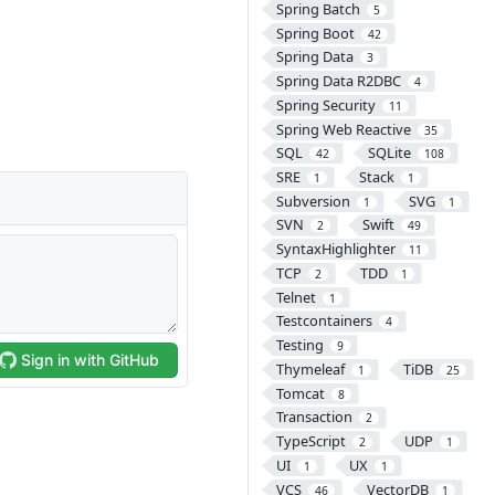
Spring Batch
5
Spring Boot
42
Spring Data
3
Spring Data R2DBC
4
Spring Security
11
Spring Web Reactive
35
SQL
SQLite
42
108
SRE
Stack
1
1
Subversion
SVG
1
1
SVN
Swift
2
49
SyntaxHighlighter
11
TCP
TDD
2
1
Telnet
1
Testcontainers
4
Testing
9
Thymeleaf
TiDB
1
25
Tomcat
8
Transaction
2
TypeScript
UDP
2
1
UI
UX
1
1
VCS
VectorDB
46
1