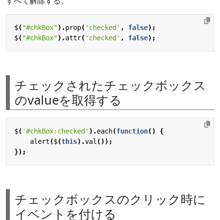
すべて解除する。
$
(
"#chkBox"
).
prop
(
'checked'
,
false
);
$
(
"#chkBox"
).
attr
(
'checked'
,
false
);
チェックされたチェックボックス
のvalueを取得する
$
(
'#chkBox:checked'
).
each
(
function
()
{
alert
(
$
(
this
).
val
());
});
チェックボックスのクリック時に
イベントを付ける