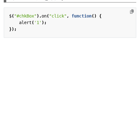
$
(
"#chkBox"
).
on
(
"click"
,
function
()
{
alert
(
'1'
);
});