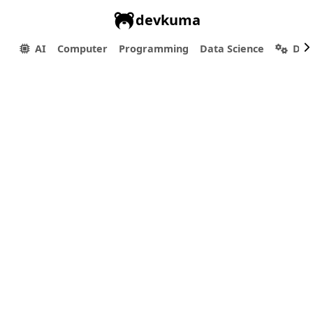
devkuma
AI
Computer
Programming
Data Science
Dev