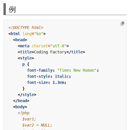
例
<!DOCTYPE html>
<
html
lang
=
"ko"
>
<
head
>
<
meta
charset
=
"utf-8"
>
<
title
>
Coding Factory
</
title
>
<
style
>
p
{
font-family
:
"Times New Roman"
;
font-style
:
italic
;
font-size
:
1.3
em
;
}
</
style
>
</
head
>
<
body
>