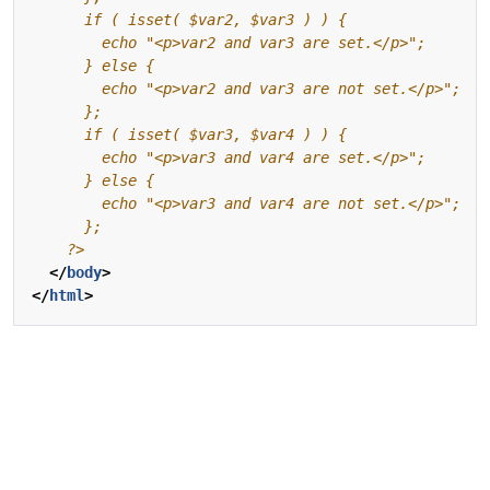
    ?>
</
body
>
</
html
>