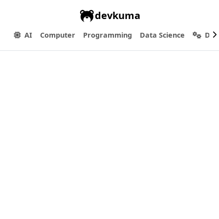
devkuma
AI
Computer
Programming
Data Science
Dev