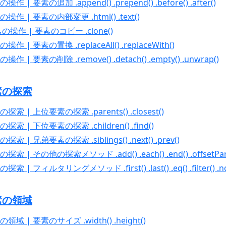
作 | 要素の追加 .append() .prepend() .before() .after()
の操作 | 要素の内部変更 .html() .text()
要素の操作 | 要素のコピー .clone()
操作 | 要素の置換 .replaceAll() .replaceWith()
操作 | 要素の削除 .remove() .detach() .empty() .unwrap()
要素の探索
の探索 | 上位要素の探索 .parents() .closest()
の探索 | 下位要素の探索 .children() .find()
探索 | 兄弟要素の探索 .siblings() .next() .prev()
探索 | その他の探索メソッド .add() .each() .end() .offsetPar
索 | フィルタリングメソッド .first() .last() .eq() .filter() .not(
要素の領域
の領域 | 要素のサイズ .width() .height()