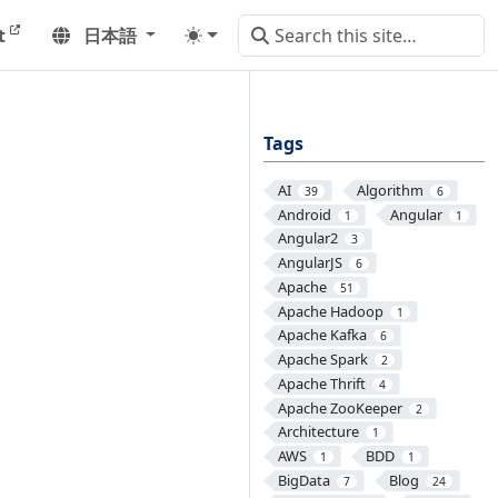
t
日本語
Tags
AI
Algorithm
39
6
Android
Angular
1
1
Angular2
3
AngularJS
6
Apache
51
Apache Hadoop
1
Apache Kafka
6
Apache Spark
2
Apache Thrift
4
Apache ZooKeeper
2
Architecture
1
AWS
BDD
1
1
BigData
Blog
7
24