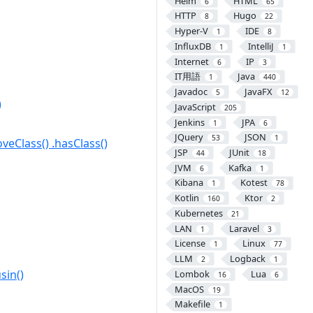
Helm
HTML
6
65
HTTP
Hugo
8
22
Hyper-V
IDE
1
8
InfluxDB
IntelliJ
1
1
Internet
IP
6
3
IT用語
Java
1
440
Javadoc
JavaFX
5
12
)
JavaScript
205
Jenkins
JPA
1
6
JQuery
JSON
53
1
ss() .hasClass()
JSP
JUnit
44
18
JVM
Kafka
6
1
Kibana
Kotest
1
78
Kotlin
Ktor
160
2
Kubernetes
21
LAN
Laravel
1
3
License
Linux
1
77
LLM
Logback
2
1
in()
Lombok
Lua
16
6
MacOS
19
Makefile
1