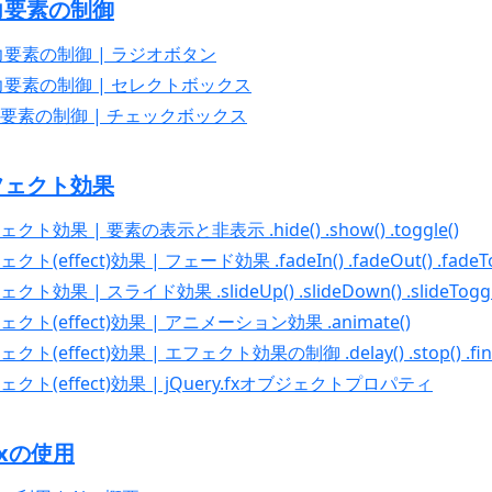
入力要素の制御
 入力要素の制御 | ラジオボタン
| 入力要素の制御 | セレクトボックス
 入力要素の制御 | チェックボックス
エフェクト効果
ェクト効果 | 要素の表示と非表示 .hide() .show() .toggle()
クト(effect)効果 | フェード効果 .fadeIn() .fadeOut() .fadeTo
クト効果 | スライド効果 .slideUp() .slideDown() .slideToggl
フェクト(effect)効果 | アニメーション効果 .animate()
クト(effect)効果 | エフェクト効果の制御 .delay() .stop() .fini
フェクト(effect)効果 | jQuery.fxオブジェクトプロパティ
jaxの使用