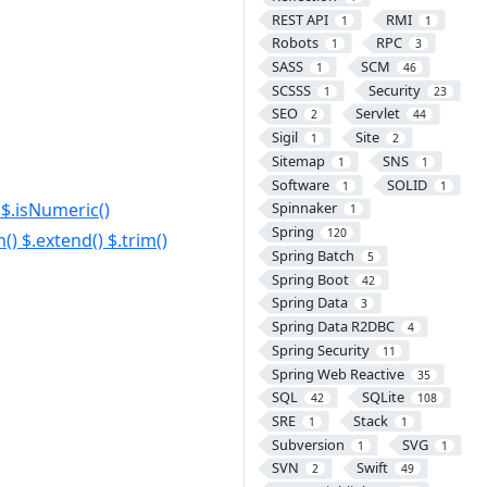
REST API
RMI
1
1
Robots
RPC
1
3
SASS
SCM
1
46
SCSSS
Security
1
23
SEO
Servlet
2
44
Sigil
Site
1
2
Sitemap
SNS
1
1
Software
SOLID
1
1
isNumeric()
Spinnaker
1
Spring
120
tend() $.trim()
Spring Batch
5
Spring Boot
42
Spring Data
3
Spring Data R2DBC
4
Spring Security
11
Spring Web Reactive
35
SQL
SQLite
42
108
SRE
Stack
1
1
Subversion
SVG
1
1
SVN
Swift
2
49