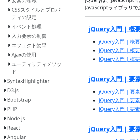
要素の領域
JavaScriptライブラリ
CSSスタイルとプロパ
ティの設定
イベント処理
jQuery入門 | 概
入力要素の制御
jQuery入門 | 概要
エフェクト効果
jQuery入門 | 
Ajaxの使用
jQuery入門 | 概要
ユーティリティメソッ
ド
jQuery入門 | 
SyntaxHighlighter
D3.js
jQuery入門 | 
Bootstrap
jQuery入門 | 要
jQuery入門 | 
PHP
Node.js
React
jQuery入門 | 
Angular