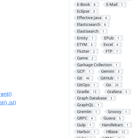
E-Book
E-Mail
8
1
Eclipse
3
Effective Java
4
Elasticsearch
8
Elastisearch
1
Entity
EPub
1
1
ETYM
Excel
6
4
Flutter
FTP
2
1
Game
2
Garbage Collection
1
GCP
Gemini
1
3
Git
GitHub
46
1
GitOps
Go
1
20
Gradle
Grafana
13
5
ent()
Graph Database
3
) .is()
GraphQL
1
Gremlin
Groovy
1
1
GRPC
Guava
4
5
Gulp
Handlebars
1
1
Harbor
HBase
1
12