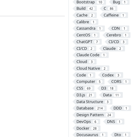
Bootstrap
Bug
10
1
Build
C
42
86
Cache
Caffeine
2
1
Calibre
1
Cassandra
CDN
1
1
CentOS
Cerebro
1
1
ChatGPT
CI/CD
7
3
CI/CD
Claude
2
2
Claude Code
1
Cloud
3
Cloud Native
2
Code
Codex
1
3
Computer
CORS
5
1
CSS
D3
69
18
D3.js
Data
21
11
Data Structure
3
Database
DDD
214
1
Design Pattern
24
DevOps
DNS
6
1
Docker
28
Docusaurus
Dto
1
1