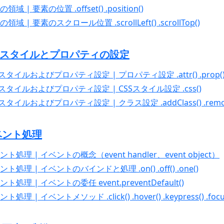
領域 | 要素の位置 .offset() .position()
の領域 | 要素のスクロール位置 .scrollLeft() .scrollTop()
 CSSスタイルとプロパティの設定
SSスタイルおよびプロパティ設定 | プロパティ設定 .attr() .prop(
CSSスタイルおよびプロパティ設定 | CSSスタイル設定 .css()
Sスタイルおよびプロパティ設定 | クラス設定 .addClass() .removeCla
イベント処理
ベント処理 | イベントの概念（event handler、event object）
ベント処理 | イベントのバインドと処理 .on() .off() .one()
ント処理 | イベントの委任 event.preventDefault()
ト処理 | イベントメソッド .click() .hover() .keypress() .focus