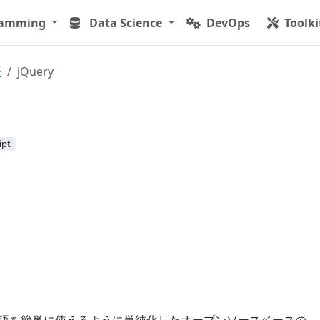
ramming
Data Science
DevOps
Toolki
語
jQuery
ipt
cript言語を簡単に使えるように単純化したオープンソースベースの