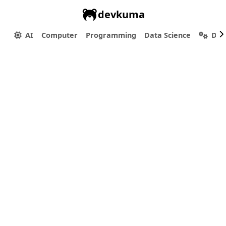
devkuma
AI
Computer
Programming
Data Science
Dev