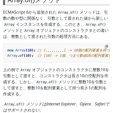
ECMAScript 6から追加された
メソッドは、引
Array.of()
数の数や型に関係なく、引数として渡された値から新しい
インスタンスを生成する。このとき、
Array
Array.of()
メソッドと
オブジェクトのコンストラクタとの違い
Array
は、整数として渡された引数の処理方法にある。
new
Array
(
10
);
Array
.
of
(
10
);
上の例で
オブジェクトのコンストラクタに整数10を
Array
引数として渡すと、コンストラクタは長さ10の空配列を作
成する。しかし、
メソッドに整数10を引数と
Array.of()
して渡すと、整数10を配列要素として持つ長さ1の配列を
作成する。
メソッドはInternet Explorer、Opera、Safariで
Array.of()
はサポートされない。