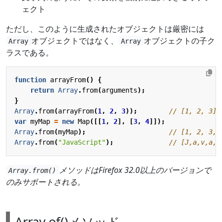
ェクト
ただし、このように生成されたオブジェクトは厳密には
オブジェクトではなく、
オブジェクトの子ク
Array
Array
ラスである。
function
arrayFrom
()
{
return
Array
.
from
(
arguments
);
}
Array
.
from
(
arrayFrom
(
1
,
2
,
3
));
var
myMap
=
new
Map
([[
1
,
2
],
[
3
,
4
]]);
Array
.
from
(
myMap
);
Array
.
from
(
"JavaScript"
);
メソッドはFirefox 32.0以上のバージョンで
Array.from()
のみサポートされる。
Array.of()メソッド