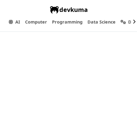
devkuma
AI
Computer
Programming
Data Science
Dev