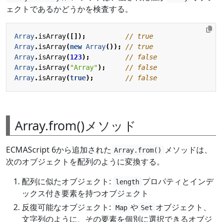
ェクトであるかどうかを検査する。
Array
.
isArray
([]);
Array
.
isArray
(
new
Array
());
Array
.
isArray
(
123
);
Array
.
isArray
(
"Array"
);
Array
.
isArray
(
true
);
Array.from()メソッド
ECMAScript 6から追加された
メソッドは、
Array.from()
次のオブジェクトを配列のように変換する。
配列に似たオブジェクト:
プロパティとインデ
length
ックス付き要素を持つオブジェクト
反復可能なオブジェクト:
や
オブジェクト、
Map
Set
文字列のように、その要素を個別に選択できるオブジ