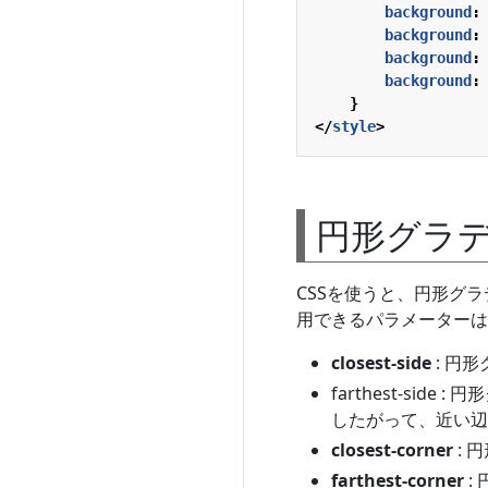
background
:
background
:
background
:
background
:
}
</
style
>
円形グラ
CSSを使うと、円形グ
用できるパラメーターは
closest-side
: 円
farthest-si
したがって、近い辺
closest-corner
: 
farthest-corner
: