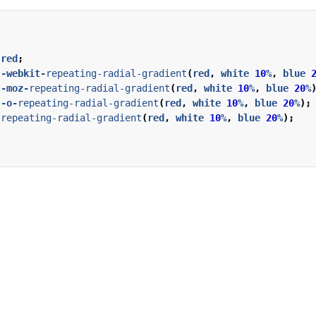
red
;
-webkit-
repeating-radial-gradient
(
red
,
white
10
%
,
blue
-moz-
repeating-radial-gradient
(
red
,
white
10
%
,
blue
20
%
-o-
repeating-radial-gradient
(
red
,
white
10
%
,
blue
20
%
);
repeating-radial-gradient
(
red
,
white
10
%
,
blue
20
%
);