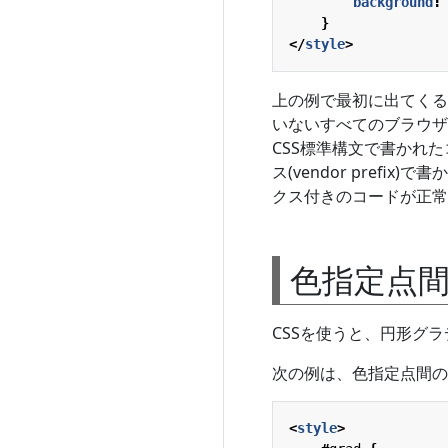
background
:
}
</
style
>
上の例で最初に出てくるbac
いないすべてのブラウザー
CSS標準構文で書かれ
ス(vendor pref
クス付きのコードが正常
色指定点
CSSを使うと、円形グ
次の例は、色指定点間の
<
style
>