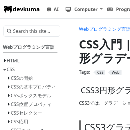
devkuma
AI
Computer
Prog
Webプログラミング言
CSS入門 
Webプログラミング言語
形グラデ
HTML
CSS
Tags:
CSS
Web
CSSの開始
CSSの基本プロパティ
CSS3円形
CSSボックスモデル
CSS3では、グラデー
CSS位置プロパティ
CSSセレクター
CSS応用
CSS3グラ