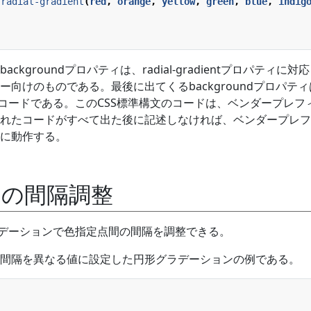
radial-gradient
(
red
,
orange
,
yellow
,
green
,
blue
,
indig
kgroundプロパティは、radial-gradientプロパティに対
向けのものである。最後に出てくるbackgroundプロパティ
たコードである。このCSS標準構文のコードは、ベンダープレフ
ix)で書かれたコードがすべて出た後に記述しなければ、ベンダープレ
に動作する。
間の間隔調整
ラデーションで色指定点間の間隔を調整できる。
間隔を異なる値に設定した円形グラデーションの例である。