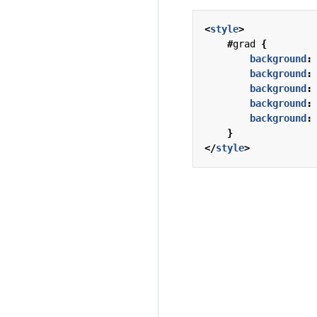
<
style
>
#
grad
{
background
:
background
:
background
:
background
:
background
:
}
</
style
>