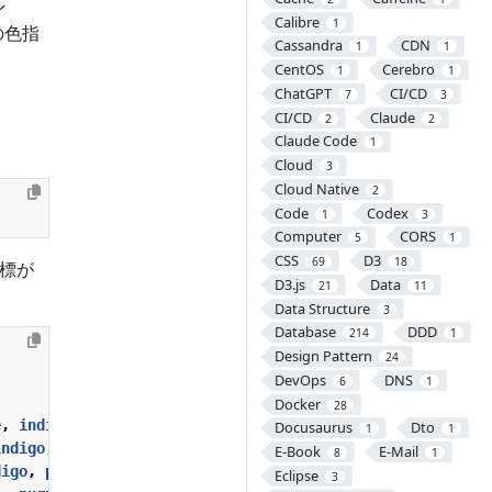
ン
Calibre
1
の色指
Cassandra
CDN
1
1
CentOS
Cerebro
1
1
ChatGPT
CI/CD
7
3
CI/CD
Claude
2
2
Claude Code
1
Cloud
3
Cloud Native
2
Code
Codex
1
3
Computer
CORS
5
1
CSS
D3
69
18
座標が
D3.js
Data
21
11
Data Structure
3
Database
DDD
214
1
Design Pattern
24
DevOps
DNS
6
1
Docker
28
e
,
indigo
,
purple
);
Docusaurus
Dto
1
1
indigo
,
purple
);
E-Book
E-Mail
8
1
digo
,
purple
);
Eclipse
3