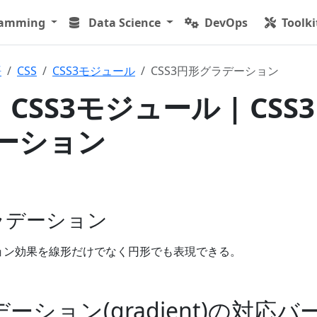
ramming
Data Science
DevOps
Toolki
語
CSS
CSS3モジュール
CSS3円形グラデーション
| CSS3モジュール | CSS
ーション
グラデーション
ション効果を線形だけでなく円形でも表現できる。
デーション(gradient)の対応バ