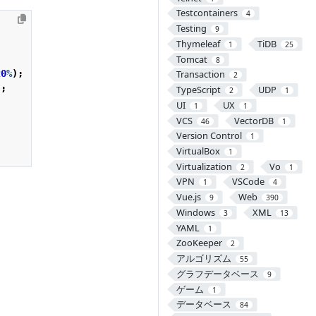
Testcontainers
4
Testing
9
Thymeleaf
TiDB
1
25
Tomcat
8
20
%
);
Transaction
2
);
TypeScript
UDP
2
1
UI
UX
1
1
VCS
VectorDB
46
1
Version Control
1
VirtualBox
1
Virtualization
Vo
2
1
VPN
VSCode
1
4
Vue.js
Web
9
390
Windows
XML
3
13
YAML
1
ZooKeeper
2
アルゴリズム
55
グラフデータベース
9
ゲーム
1
データベース
84