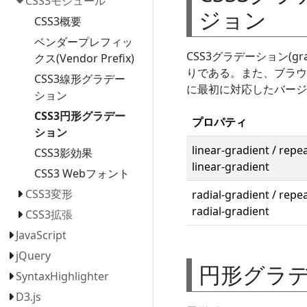
CSS3モジュール
ジョン
CSS3概要
ベンダープレフィッ
CSS3グラデーション(g
クス(Vendor Prefix)
りである。また、ブラウザー
CSS3線形グラデー
に最初に対応したバージ
ション
CSS3円形グラデー
プロパティ
ション
linear-gradient / repe
CSS3影効果
linear-gradient
CSS3 Webフォント
CSS3変形
radial-gradient / repe
radial-gradient
CSS3拡張
JavaScript
jQuery
円形グラデーシ
SyntaxHighlighter
D3.js