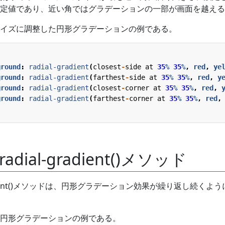
定値であり、近い角ではグラデーションの一部が画面を越える
イズに調整した円形グラデーションの例である。
ground
:
radial-gradient
(
closest
-
side
at
35
%
35
%
,
red
,
ye
ground
:
radial-gradient
(
farthest
-
side
at
35
%
35
%
,
red
,
y
ground
:
radial-gradient
(
closest
-
corner
at
35
%
35
%
,
red
,
ground
:
radial-gradient
(
farthest
-
corner
at
35
%
35
%
,
red
,
-radial-gradient()メソッド
al-gradient()メソッドは、円形グラデーション効果が繰り返し続くよ
円形グラデーションの例である。