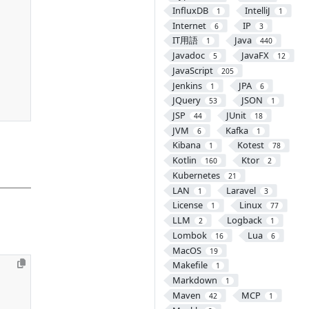
InfluxDB
IntelliJ
1
1
Internet
IP
6
3
;
IT用語
Java
1
440
Javadoc
JavaFX
5
12
JavaScript
205
Jenkins
JPA
1
6
JQuery
JSON
53
1
JSP
JUnit
44
18
JVM
Kafka
6
1
Kibana
Kotest
1
78
Kotlin
Ktor
160
2
Kubernetes
21
LAN
Laravel
1
3
License
Linux
1
77
LLM
Logback
2
1
Lombok
Lua
16
6
MacOS
19
Makefile
1
Markdown
1
Maven
MCP
42
1