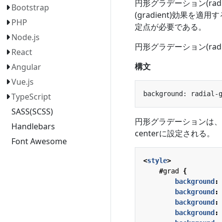
円形グラデーション(rad
Bootstrap
(gradient)効果
PHP
定点が必要である。
Node.js
円形グラデーション(radi
React
構文
Angular
Vue.js
TypeScript
SASS(SCSS)
円形グラデーションは、既定で
Handlebars
centerに設定される。
Font Awesome
<
style
>
#
grad
{
background
:
background
:
background
:
background
: