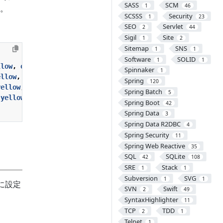
SASS
SCM
1
46
。
SCSSS
Security
1
23
SEO
Servlet
2
44
Sigil
Site
1
2
Sitemap
SNS
1
1
Software
SOLID
1
1
llow
,
orange
);
}
Spinnaker
1
ellow
,
orange
);
}
Spring
120
yellow
,
orange
);
}
Spring Batch
5
yellow
,
orange
);
}
Spring Boot
42
Spring Data
3
Spring Data R2DBC
4
Spring Security
11
Spring Web Reactive
35
SQL
SQLite
42
108
SRE
Stack
1
1
Subversion
SVG
1
1
うに設定
SVN
Swift
2
49
SyntaxHighlighter
11
TCP
TDD
2
1
Telnet
1