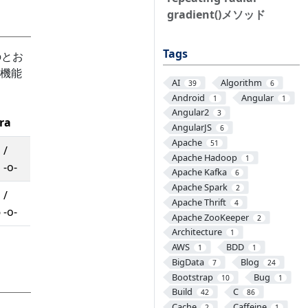
gradient()メソッド
Tags
のとお
の機能
AI
Algorithm
39
6
Android
Angular
1
1
Angular2
3
ra
AngularJS
6
Apache
51
 /
Apache Hadoop
1
 -o-
Apache Kafka
6
Apache Spark
2
 /
Apache Thrift
4
 -o-
Apache ZooKeeper
2
Architecture
1
AWS
BDD
1
1
BigData
Blog
7
24
Bootstrap
Bug
10
1
Build
C
42
86
Cache
Caffeine
2
1