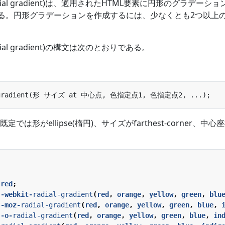
ial gradient)は、適用されたHTML要素に円形のグラデーショ
を適用する。円形グラデーションを作成するには、少なくとも2つ以上
al gradient)の構文は次のとおりである。
は形がellipse(楕円)、サイズがfarthest-corner、中心
red
;
-webkit-
radial-gradient
(
red
,
orange
,
yellow
,
green
,
blu
-moz-
radial-gradient
(
red
,
orange
,
yellow
,
green
,
blue
,
-o-
radial-gradient
(
red
,
orange
,
yellow
,
green
,
blue
,
in