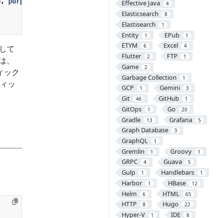
o
,
purple
);
Effective Java
4
Elasticsearch
8
Elastisearch
1
Entity
EPub
1
1
ETYM
Excel
6
4
応して
Flutter
FTP
2
1
は、
Game
2
ィック
Garbage Collection
1
フィッ
GCP
Gemini
1
3
Git
GitHub
46
1
GitOps
Go
1
20
Gradle
Grafana
13
5
Graph Database
3
GraphQL
1
Gremlin
Groovy
1
1
GRPC
Guava
4
5
Gulp
Handlebars
1
1
Harbor
HBase
1
12
Helm
HTML
6
65
HTTP
Hugo
8
22
Hyper-V
IDE
1
8