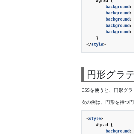
#
grad
{
background
:
background
:
background
:
background
:
background
:
}
</
style
>
円形グラ
CSSを使うと、円形グ
次の例は、円形を持つ円
<
style
>
#
grad
{
background
: