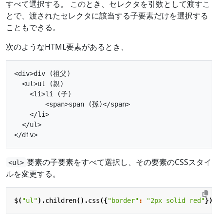
すべて選択する。 このとき、セレクタを引数として渡すこ
とで、渡されたセレクタに該当する子要素だけを選択する
こともできる。
次のようなHTML要素があるとき、
<div>div (祖父)

  <ul>ul (親)

    <li>li (子)

        <span>span (孫)</span>

    </li>

  </ul>

要素の子要素をすべて選択し、その要素のCSSスタイ
<ul>
ルを変更する。
$
(
"ul"
).
children
().
css
({
"border"
:
"2px solid red"
});