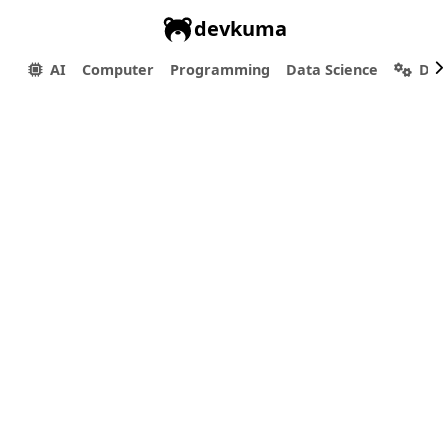
devkuma
AI
Computer
Programming
Data Science
Dev