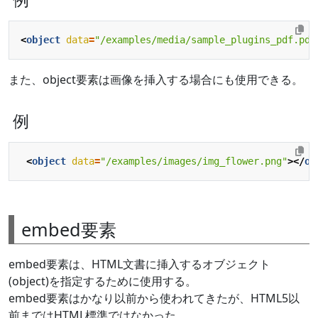
<
object
data
=
"/examples/media/sample_plugins_pdf.pdf
また、object要素は画像を挿入する場合にも使用できる。
例
<
object
data
=
"/examples/images/img_flower.png"
></
ob
embed要素
embed要素は、HTML文書に挿入するオブジェクト
(object)を指定するために使用する。
embed要素はかなり以前から使われてきたが、HTML5以
前まではHTML標準ではなかった。