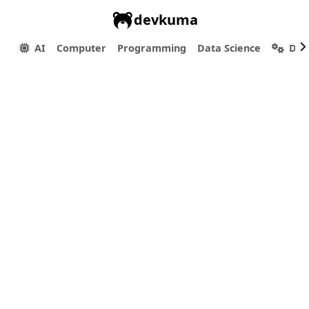
devkuma
AI
Computer
Programming
Data Science
Dev