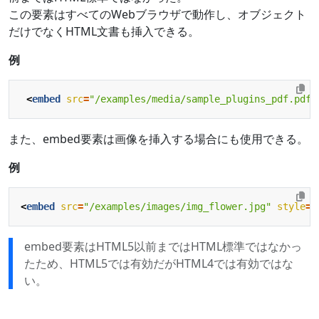
この要素はすべてのWebブラウザで動作し、オブジェクト
だけでなくHTML文書も挿入できる。
例
<
embed
src
=
"/examples/media/sample_plugins_pdf.pdf"
また、embed要素は画像を挿入する場合にも使用できる。
例
<
embed
src
=
"/examples/images/img_flower.jpg"
style
=
"
embed要素はHTML5以前まではHTML標準ではなかっ
たため、HTML5では有効だがHTML4では有効ではな
い。