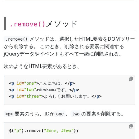
メソッド
.remove()
メソッドは、選択したHTML要素をDOMツリー
.remove()
から削除する。 このとき、削除される要素に関連する
jQueryデータやイベントもすべて一緒に削除される。
次のようなHTML要素があるとき、
<
p
id
=
"one"
>
こんにちは。
</
p
>
<
p
id
=
"two"
>
devkumaです。
</
p
>
<
p
id
=
"three"
>
よろしくお願いします。
</
p
>
要素のうち、IDが
、
の要素を削除する。
<p>
one
two
$
(
"p"
).
remove
(
"#one, #two"
);