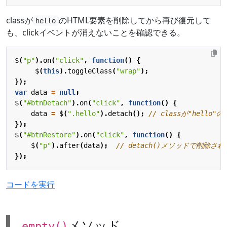
classが
のHTML要素を削除してから再び復元して
hello
も、clickイベントが消えないことを確認できる。
$
(
"p"
).
on
(
"click"
,
function
()
{
$
(
this
).
toggleClass
(
"wrap"
);
});
var
data
=
null
;
$
(
"#btnDetach"
).
on
(
"click"
,
function
()
{
data
=
$
(
".hello"
).
detach
();
});
$
(
"#btnRestore"
).
on
(
"click"
,
function
()
{
$
(
"p"
).
after
(
data
);
});
コードを実行
メソッド
.empty()