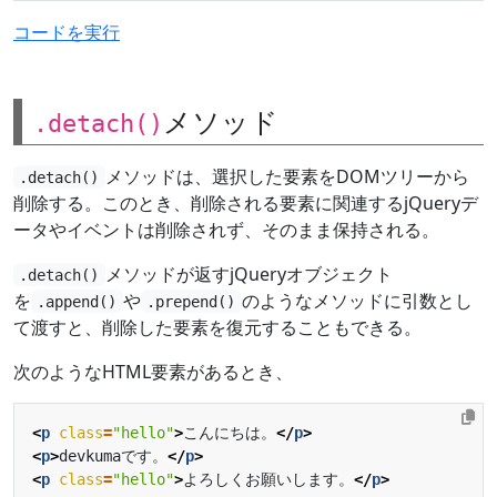
コードを実行
メソッド
.detach()
メソッドは、選択した要素をDOMツリーから
.detach()
削除する。このとき、削除される要素に関連するjQueryデ
ータやイベントは削除されず、そのまま保持される。
メソッドが返すjQueryオブジェクト
.detach()
を
や
のようなメソッドに引数とし
.append()
.prepend()
て渡すと、削除した要素を復元することもできる。
次のようなHTML要素があるとき、
<
p
class
=
"hello"
>
こんにちは。
</
p
>
<
p
>
devkumaです。
</
p
>
<
p
class
=
"hello"
>
よろしくお願いします。
</
p
>