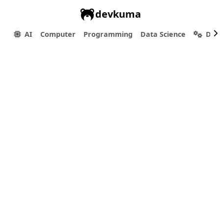
devkuma
AI
Computer
Programming
Data Science
Dev