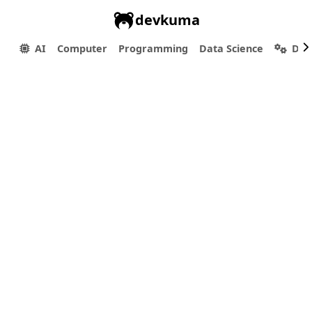
devkuma
AI
Computer
Programming
Data Science
Dev