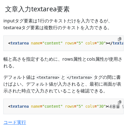
文章入力textarea要素
inputタグ要素は1行のテキストだけを入力できるが、
textareaタグ要素は複数行のテキストを入力できる。
<
textarea
name
=
"content"
rows
=
"5"
cols
=
"30"
></
textar
幅と高さを指定するために、rows属性とcols属性が使用さ
れる。
デフォルト値は
と
タグの間に書
<textarea>
</textarea>
けばよい。デフォルト値が入力されると、最初に画面が表
示された時点で入力されていることを確認できる。
<
textarea
name
=
"content"
rows
=
"5"
cols
=
"30"
>
내용을 입
コード実行