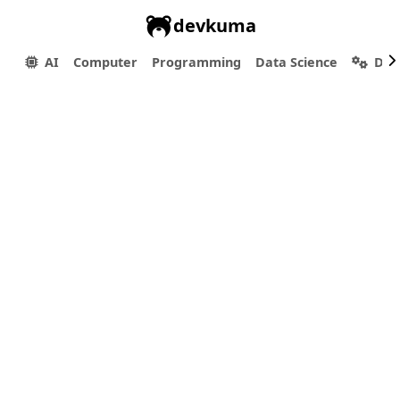
devkuma
AI
Computer
Programming
Data Science
Dev