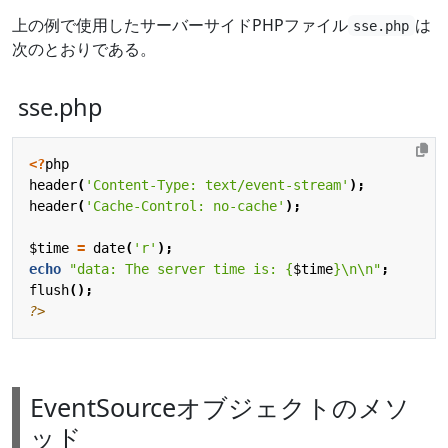
上の例で使用したサーバーサイドPHPファイル
は
sse.php
次のとおりである。
sse.php
<?
php
header
(
'Content-Type: text/event-stream'
);
header
(
'Cache-Control: no-cache'
);
$time
=
date
(
'r'
);
echo
"data: The server time is: 
{
$time
}
\n\n
"
;
flush
();
?>
EventSourceオブジェクトのメソ
ッド