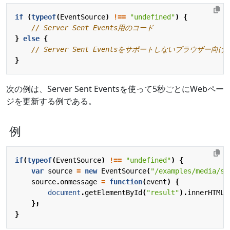
if
(
typeof
(
EventSource
)
!==
"undefined"
)
{
}
else
{
}
次の例は、Server Sent Eventsを使って5秒ごとにWebペー
ジを更新する例である。
例
if
(
typeof
(
EventSource
)
!==
"undefined"
)
{
var
source
=
new
EventSource
(
"/examples/media/ss
source
.
onmessage
=
function
(
event
)
{
document
.
getElementById
(
"result"
).
innerHTML
};
}