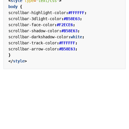
<
style
type
=
"text/css"
>
body
{
scrollbar-highlight-color
:
#FFFFFF
;
scrollbar-3dlight-color
:
#B58E63
;
scrollbar-face-color
:
#F2ECE6
;
scrollbar-shadow-color
:
#B58E63
;
scrollbar-darkshadow-color
:
white
;
scrollbar-track-color
:
#FFFFFF
;
scrollbar-arrow-color
:
#B58E63
;
}
</
style
>