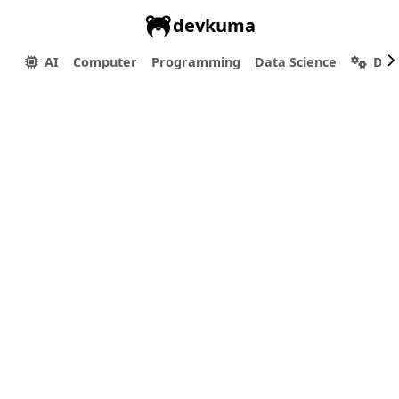
devkuma
AI
Computer
Programming
Data Science
Dev