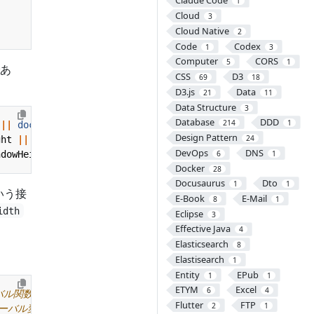
Claude Code
1
Cloud
3
Cloud Native
2
Code
Codex
1
3
Computer
CORS
5
1
あ
CSS
D3
69
18
D3.js
Data
21
11
Data Structure
3
Database
DDD
214
1
||
document
.
body
.
clientWidth
;
Design Pattern
24
ght
||
document
.
body
.
clientHeight
;
DevOps
DNS
ndowHeight
+
" ピクセルです。"
);
6
1
Docker
28
Docusaurus
Dto
1
1
いう接
E-Book
E-Mail
8
1
idth
Eclipse
3
Effective Java
4
Elasticsearch
8
Elastisearch
1
Entity
EPub
1
1
ETYM
Excel
6
4
Flutter
FTP
2
1