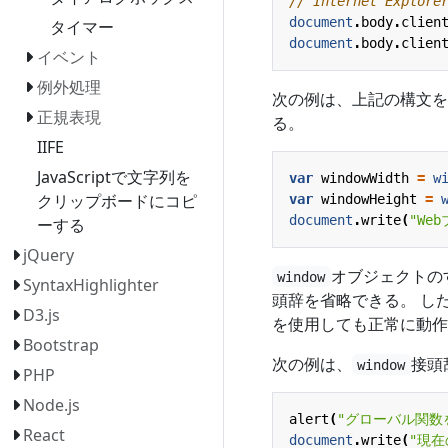
document
.
body
.
clien
タイマー
document
.
body
.
clien
イベント
例外処理
次の例は、上記の構文を
正規表現
る。
IIFE
JavaScriptで文字列を
var
windowWidth
=
w
クリップボードにコピ
var
windowHeight
=
document
.
write
(
"We
ーする
jQuery
オブジェクトの
window
SyntaxHighlighter
頭辞を省略できる。 し
D3.js
を使用しても正常に動作
Bootstrap
次の例は、
接頭
window
PHP
Node.js
alert
(
"グローバル関数
React
document
.
write
(
"現在