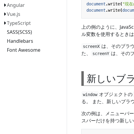
document
.
write
(
"現在
Angular
document
.
write
(
docu
Vue.js
TypeScript
上の例のように、Java
SASS(SCSS)
ル変数を使用するときは
Handlebars
は、そのブラ
screenX
Font Awesome
た、
は、その
screenY
新しいブ
オブジェクトの
window
る。 また、新しいブラ
次の例は、メニューバー
スバーだけを持つ新しい