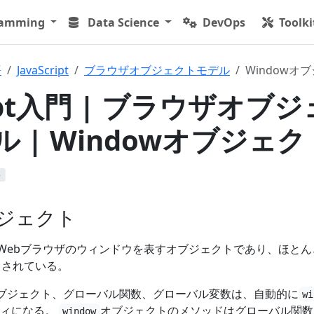
ramming
Data Science
DevOps
Toolki
語
JavaScript
ブラウザオブジェクトモデル
Windowオ
ript入門 | ブラウザオブジ
 | Windowオブジェク
b
ブジェクト
Webブラウザのウィンドウを表すオブジェクトであり、ほとん
トされている。
べてのオブジェクト、グローバル関数、グローバル変数は、自動的に
wi
ティになる。
オブジェクトのメソッドはグローバル関数
window