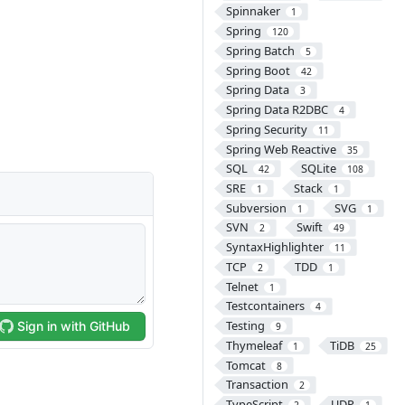
Spinnaker
1
Spring
120
Spring Batch
5
Spring Boot
42
Spring Data
3
Spring Data R2DBC
4
Spring Security
11
Spring Web Reactive
35
SQL
SQLite
42
108
SRE
Stack
1
1
Subversion
SVG
1
1
SVN
Swift
2
49
SyntaxHighlighter
11
TCP
TDD
2
1
Telnet
1
Testcontainers
4
Testing
9
Thymeleaf
TiDB
1
25
Tomcat
8
Transaction
2
TypeScript
UDP