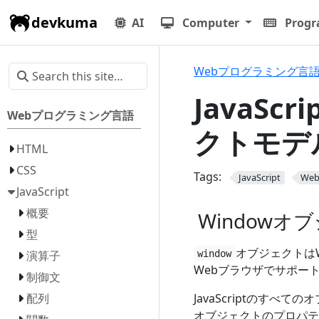
devkuma
AI
Computer
Prog
Webプログラミング言
JavaSc
Webプログラミング言語
クトモデル
HTML
CSS
Tags:
JavaScript
We
JavaScript
概要
Windowオ
型
オブジェクトは
window
演算子
Webブラウザでサポー
制御文
JavaScriptのす
配列
オブジェクトのプロパ