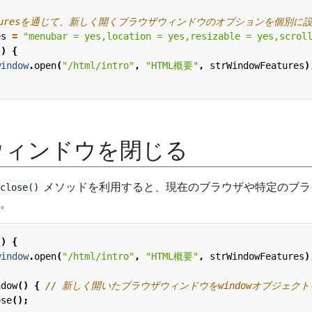
es
=
"menubar = yes,location = yes,resizable = yes,scrol
()
{
window
.
open
(
"/html/intro"
,
"HTML概要"
,
strWindowFeatures
)
ウィンドウを閉じる
メソッドを利用すると、現在のブラウザや特定のブラ
close()
。
()
{
window
.
open
(
"/html/intro"
,
"HTML概要"
,
strWindowFeatures
)
ndow
()
{
ose
();