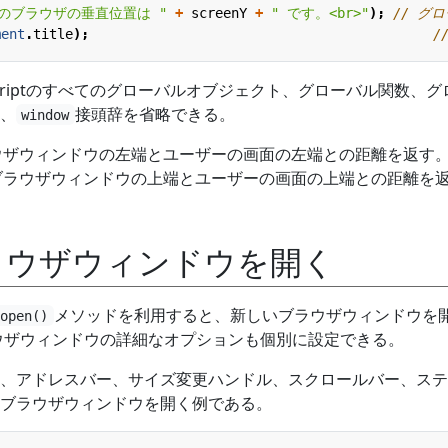
のブラウザの垂直位置は "
+
screenY
+
" です。<br>"
);
ment
.
title
);
Scriptのすべてのグローバルオブジェクト、グローバル関数、グ
、
接頭辞を省略できる。
window
ウザウィンドウの左端とユーザーの画面の左端との距離を返す。
ブラウザウィンドウの上端とユーザーの画面の上端との距離を
ラウザウィンドウを開く
メソッドを利用すると、新しいブラウザウィンドウを
open()
ウザウィンドウの詳細なオプションも個別に設定できる。
、アドレスバー、サイズ変更ハンドル、スクロールバー、ステ
ブラウザウィンドウを開く例である。