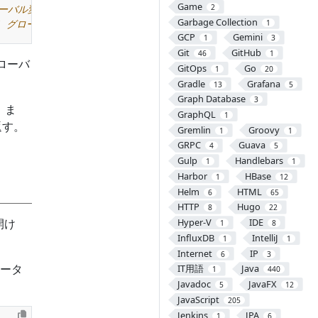
Game
2
Garbage Collection
1
GCP
Gemini
1
3
Git
GitHub
46
1
ローバ
GitOps
Go
1
20
Gradle
Grafana
13
5
Graph Database
3
 ま
GraphQL
1
返す。
Gremlin
Groovy
1
1
GRPC
Guava
4
5
Gulp
Handlebars
1
1
Harbor
HBase
1
12
Helm
HTML
6
65
HTTP
Hugo
8
22
開け
Hyper-V
IDE
1
8
InfluxDB
IntelliJ
1
1
Internet
IP
6
3
ータ
IT用語
Java
1
440
Javadoc
JavaFX
5
12
JavaScript
205
Jenkins
JPA
1
6