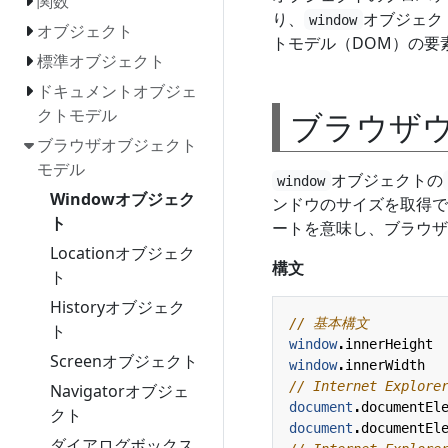
関数
り、
オブジェク
window
オブジェクト
トモデル（DOM）の要
標準オブジェクト
ドキュメントオブジェ
クトモデル
ブラウザ
ブラウザオブジェクト
モデル
オブジェクトの
window
Windowオブジェク
ンドウのサイズを取得で
ト
ートを意味し、ブラウザ
Locationオブジェク
構文
ト
Historyオブジェク
ト
window
.
innerHeight
Screenオブジェクト
window
.
innerWidth
Navigatorオブジェ
document
.
documentEl
クト
document
.
documentEl
ダイアログボックス