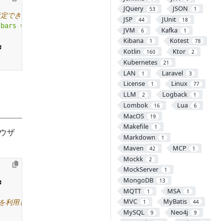
JQuery
JSON
53
1
JSP
JUnit
44
18
lbars = yes,status = yes"
;
JVM
Kafka
6
1
Kibana
Kotest
1
78
;
Kotlin
Ktor
160
2
Kubernetes
21
LAN
Laravel
1
3
License
Linux
1
77
LLM
Logback
2
1
Lombok
Lua
16
6
MacOS
19
Makefile
1
ウザ
Markdown
1
Maven
MCP
42
1
Mockk
2
MockServer
1
MongoDB
13
;
MQTT
MSA
1
1
MVC
MyBatis
1
44
MySQL
Neo4j
9
9