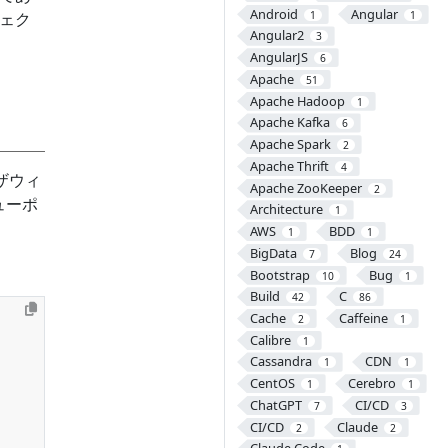
Android
Angular
ェク
1
1
Angular2
3
AngularJS
6
Apache
51
Apache Hadoop
1
Apache Kafka
6
Apache Spark
2
Apache Thrift
4
ザウィ
Apache ZooKeeper
2
ューポ
Architecture
1
AWS
BDD
1
1
BigData
Blog
7
24
Bootstrap
Bug
10
1
Build
C
42
86
Cache
Caffeine
2
1
Calibre
1
Cassandra
CDN
1
1
CentOS
Cerebro
1
1
ChatGPT
CI/CD
7
3
CI/CD
Claude
2
2