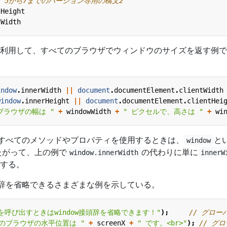
tHeight
tWidth
利用して、すべてのブラウザでウィンドウのサイズを返す例で
indow
.
innerWidth
||
document
.
documentElement
.
clientWidth
window
.
innerHeight
||
document
.
documentElement
.
clientHei
bブラウザの幅は "
+
windowWidth
+
" ピクセルで、高さは "
+
wi
すべてのメソッドやプロパティを使用するときは、
と
window
たがって、上の例で
の代わりに単に
window.innerWidth
innerW
する。
辞を省略できるさまざまな例を示している。
を呼び出すときはwindow接頭辞を省略できます！"
);
のブラウザの水平位置は "
+
screenX
+
" です。<br>"
);