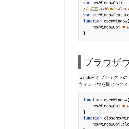
var
newWindowObj
;
var
strWindowFeatur
function
openWindow
newWindowObj
=
}
ブラウザ
オブジェクトの
window
ウィンドウを閉じられる
function
openWindow
newWindowObj
=
}
function
closeNewWi
newWindowObj
.
cl