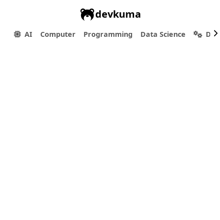
devkuma
AI
Computer
Programming
Data Science
Dev