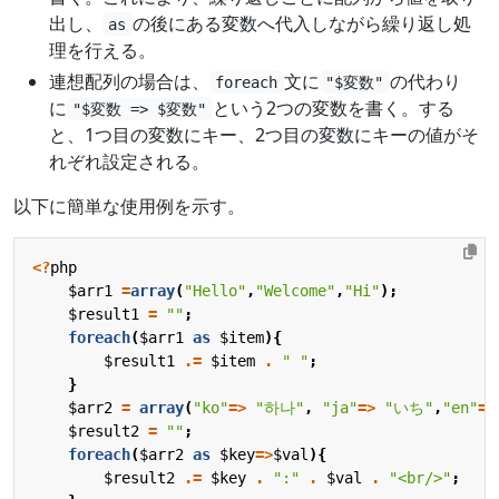
出し、
の後にある変数へ代入しながら繰り返し処
as
理を行える。
連想配列の場合は、
文に
の代わり
foreach
"$変数"
に
という2つの変数を書く。する
"$変数 => $変数"
と、1つ目の変数にキー、2つ目の変数にキーの値がそ
れぞれ設定される。
以下に簡単な使用例を示す。
<?
php
$arr1
=
array
(
"Hello"
,
"Welcome"
,
"Hi"
);
$result1
=
""
;
foreach
(
$arr1
as
$item
){
$result1
.=
$item
.
" "
;
}
$arr2
=
array
(
"ko"
=>
"하나"
,
"ja"
=>
"いち"
,
"en"
=>
$result2
=
""
;
foreach
(
$arr2
as
$key
=>
$val
){
$result2
.=
$key
.
":"
.
$val
.
"<br/>"
;