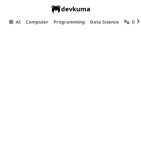
devkuma
AI
Computer
Programming
Data Science
Dev