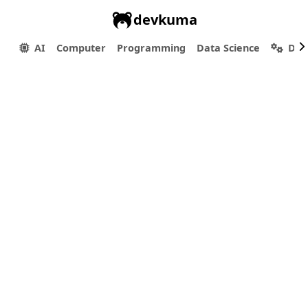
devkuma
AI
Computer
Programming
Data Science
Dev