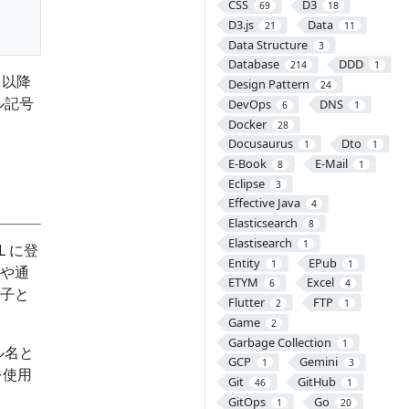
CSS
D3
69
18
D3.js
Data
21
11
Data Structure
3
Database
DDD
214
1
目以降
Design Pattern
24
ル記号
DevOps
DNS
6
1
Docker
28
Docusaurus
Dto
1
1
E-Book
E-Mail
8
1
Eclipse
3
Effective Java
4
Elasticsearch
8
Elastisearch
1
L に登
Entity
EPub
1
1
や通
ETYM
Excel
6
4
子と
Flutter
FTP
2
1
Game
2
Garbage Collection
1
ル名と
GCP
Gemini
1
3
を使用
Git
GitHub
46
1
GitOps
Go
1
20