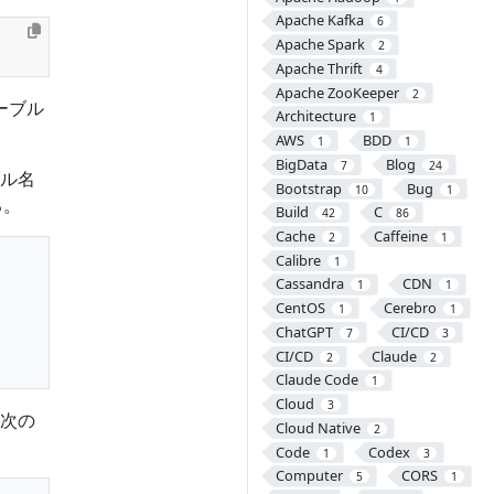
Apache Kafka
6
Apache Spark
2
Apache Thrift
4
Apache ZooKeeper
2
ーブル
Architecture
1
AWS
BDD
1
1
BigData
Blog
7
24
ル名
Bootstrap
Bug
10
1
る。
Build
C
42
86
Cache
Caffeine
2
1
Calibre
1
Cassandra
CDN
1
1
CentOS
Cerebro
1
1
ChatGPT
CI/CD
7
3
CI/CD
Claude
2
2
Claude Code
1
Cloud
3
次の
Cloud Native
2
Code
Codex
1
3
Computer
CORS
5
1