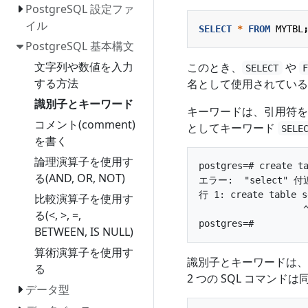
PostgreSQL 設定ファ
イル
SELECT
*
FROM
MYTBL
PostgreSQL 基本構文
文字列や数値を入力
このとき、
や
SELECT
する方法
名として使用されてい
識別子とキーワード
キーワードは、引用符を
コメント(comment)
としてキーワード
SELE
を書く
論理演算子を使用す
postgres=# create ta
る(AND, OR, NOT)
エラー:  "select" 
行 1: create table se
比較演算子を使用す
                   ^
る(<, >, =,
BETWEEN, IS NULL)
算術演算子を使用す
識別子とキーワードは、
る
2 つの SQL コマンド
データ型