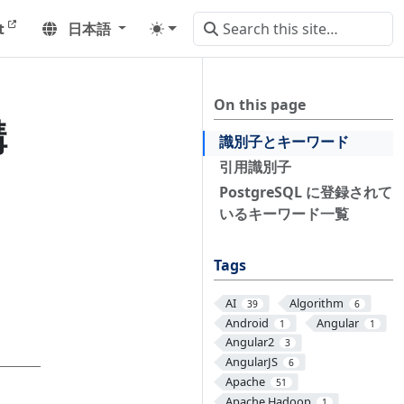
t
日本語
On this page
構
識別子とキーワード
引用識別子
PostgreSQL に登録されて
いるキーワード一覧
Tags
AI
Algorithm
39
6
Android
Angular
1
1
Angular2
3
AngularJS
6
Apache
51
Apache Hadoop
1