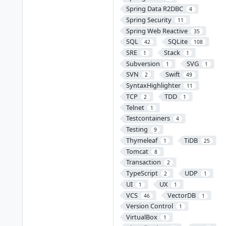
Spring Data R2DBC
4
Spring Security
11
Spring Web Reactive
35
SQL
SQLite
42
108
SRE
Stack
1
1
Subversion
SVG
1
1
SVN
Swift
2
49
SyntaxHighlighter
11
TCP
TDD
2
1
Telnet
1
Testcontainers
4
Testing
9
Thymeleaf
TiDB
1
25
Tomcat
8
Transaction
2
TypeScript
UDP
2
1
UI
UX
1
1
VCS
VectorDB
46
1
Version Control
1
VirtualBox
1