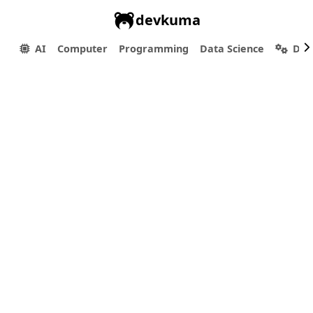
devkuma
AI
Computer
Programming
Data Science
Dev