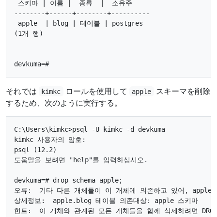
 스키마 | 이름 |  종류  |  소유주

--------+------+--------+----------

 apple  | blog | 테이블 | postgres

(1개 행)

それでは
ロールを使用して
スキーマを削除
kimkc
apple
するため、次のように実行する。
C:\Users\kimkc>psql -U kimkc -d devkuma

kimkc 사용자의 암호:

psql (12.2)

도움말을 보려면 "help"를 입력하십시오.

devkuma=# drop schema apple;

오류:  기타 다른 개체들이 이 개체에 의존하고 있어, apple 
상세정보:  apple.blog 테이블 의존대상: apple 스키마

힌트:  이 개체와 관계된 모든 개체들을 함께 삭제하려면 DROP .