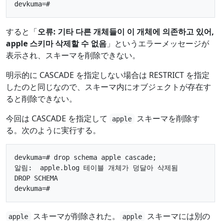
すると「
오류: 기타 다른 개체들이 이 개체에 의존하고 있어,
apple 스키마 삭제할 수 없음
」というエラーメッセージが
表示され、スキーマを削除できない。
明示的に CASCADE を指定しない場合は RESTRICT を指定
したのと同じなので、スキーマ内にオブジェクトが存在す
ると削除できない。
今回は CASCADE を指定して
スキーマを削除す
apple
る。次のように実行する。
devkuma=# drop schema apple cascade;

알림:  apple.blog 테이블 개체가 덩달아 삭제됨

DROP SCHEMA

スキーマが削除された。
スキーマには別の
apple
apple