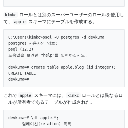
ロールとは別のスーパーユーザーのロールを使用し
kimkc
て、
スキーマにテーブルを作成する。
apple
C:\Users\kimkc>psql -U postgres -d devkuma

postgres 사용자의 암호:

psql (12.2)

도움말을 보려면 "help"를 입력하십시오.

devkuma=# create table apple.blog (id integer);

CREATE TABLE

これで
スキーマには、
ロールとは異なるロ
apple
kimkc
ールが所有者であるテーブルが作成された。
devkuma=# \dt apple.*;

      릴레이션(relation) 목록
