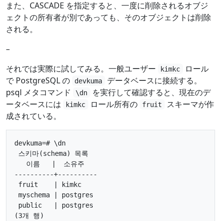
また、CASCADE を指定すると、一度に削除されるオブジ
ェクトの所有者が別であっても、そのオブジェクトは削除
される。
–
それでは実際に試してみる。一般ユーザー
ロール
kimkc
で PostgreSQL の
データベースに接続する。
devkuma
psql メタコマンド
を実行して確認すると、現在のデ
\dn
ータベースには
ロール所有の
スキーマが作
kimkc
fruit
成されている。
devkuma=# \dn

 스키마(schema) 목록

   이름   |  소유주

----------+----------

 fruit    | kimkc

 myschema | postgres

 public   | postgres

(3개 행)
