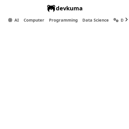
devkuma
AI
Computer
Programming
Data Science
Dev