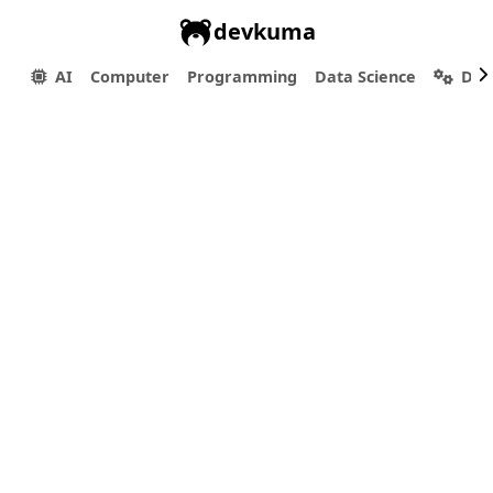
devkuma
AI
Computer
Programming
Data Science
Dev