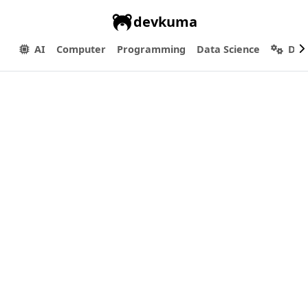
devkuma
AI
Computer
Programming
Data Science
Dev