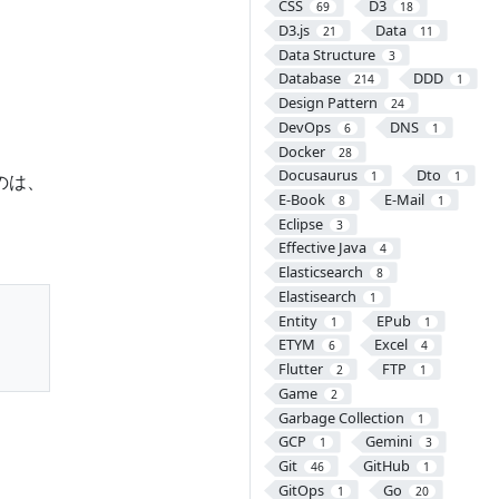
CSS
D3
69
18
D3.js
Data
21
11
Data Structure
3
Database
DDD
214
1
Design Pattern
24
DevOps
DNS
6
1
Docker
28
Docusaurus
Dto
1
1
のは、
E-Book
E-Mail
8
1
Eclipse
3
Effective Java
4
Elasticsearch
8
Elastisearch
1
Entity
EPub
1
1
ETYM
Excel
6
4
Flutter
FTP
2
1
Game
2
Garbage Collection
1
GCP
Gemini
1
3
Git
GitHub
46
1
GitOps
Go
1
20