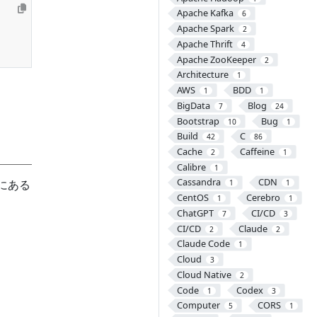
Apache Kafka
6
Apache Spark
2
Apache Thrift
4
Apache ZooKeeper
2
Architecture
1
AWS
BDD
1
1
BigData
Blog
7
24
Bootstrap
Bug
10
1
Build
C
42
86
Cache
Caffeine
2
1
Calibre
1
Cassandra
CDN
の間にある
1
1
CentOS
Cerebro
1
1
ChatGPT
CI/CD
7
3
CI/CD
Claude
2
2
Claude Code
1
Cloud
3
Cloud Native
2
Code
Codex
1
3
Computer
CORS
5
1