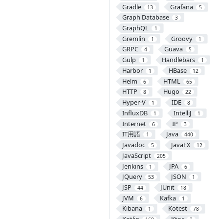
Gradle
Grafana
13
5
Graph Database
3
GraphQL
1
Gremlin
Groovy
1
1
GRPC
Guava
4
5
Gulp
Handlebars
1
1
Harbor
HBase
1
12
Helm
HTML
6
65
HTTP
Hugo
8
22
Hyper-V
IDE
1
8
InfluxDB
IntelliJ
1
1
Internet
IP
6
3
IT用語
Java
1
440
Javadoc
JavaFX
5
12
JavaScript
205
Jenkins
JPA
1
6
JQuery
JSON
53
1
JSP
JUnit
44
18
JVM
Kafka
6
1
Kibana
Kotest
1
78