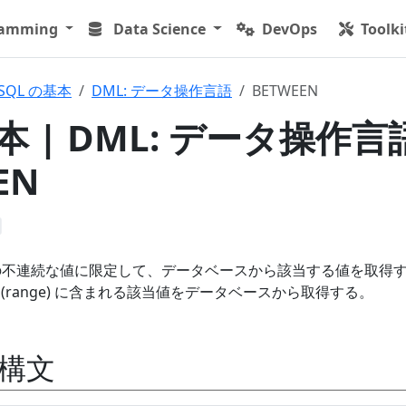
ramming
Data Science
DevOps
Toolki
SQL の基本
DML: データ操作言語
BETWEEN
本 | DML: データ操作言
EN
以上の不連続な値に限定して、データベースから該当する値を取得
囲 (range) に含まれる該当値をデータベースから取得する。
 構文