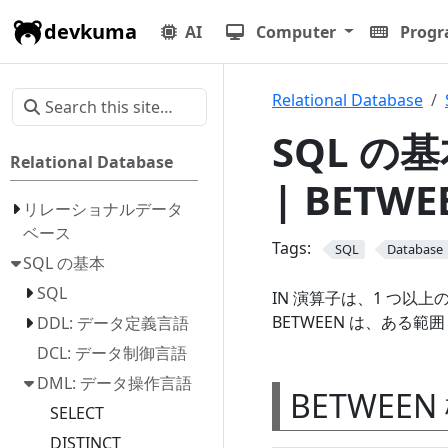
devkuma
AI
Computer
Prog
Relational Database
SQL の基
Relational Database
| BETWE
リレーショナルデータ
ベース
Tags:
SQL
Database
SQL の基本
SQL
IN 演算子は、1 つ
BETWEEN は、ある範
DDL: データ定義言語
DCL: データ制御言語
DML: データ操作言語
BETWEEN
SELECT
DISTINCT