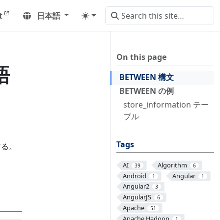
t
日本語
On this page
語
BETWEEN 構文
BETWEEN の例
store_information テー
ブル
Tags
する。
AI
Algorithm
39
6
Android
Angular
1
1
Angular2
3
AngularJS
6
Apache
51
Apache Hadoop
1