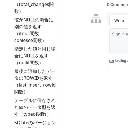
（total_changes関
数）
値がNULLの場合に
別の値を返す
（ifnull関数、
coalesce関数）
指定した値と同じ場
合にNULLを返す
（nullif関数）
最後に追加したデー
タのROWIDを返す
（last_insert_rowid
関数）
テーブルに保存され
た値のデータ型を返
す（typeof関数）
SQLiteのバージョン