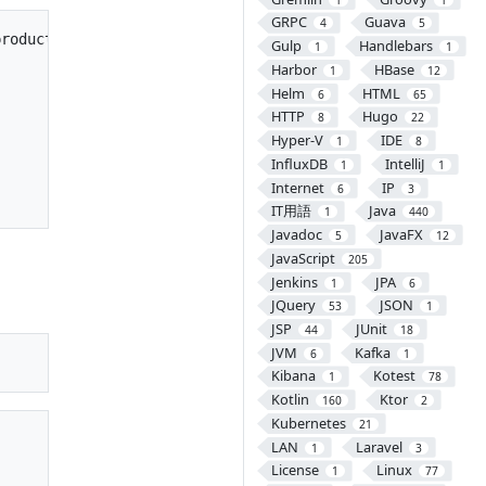
GRPC
Guava
4
5
roduct;

Gulp
Handlebars
1
1
Harbor
HBase
1
12
Helm
HTML
6
65
HTTP
Hugo
8
22
Hyper-V
IDE
1
8
InfluxDB
IntelliJ
1
1
Internet
IP
6
3
IT用語
Java
1
440
Javadoc
JavaFX
5
12
JavaScript
205
Jenkins
JPA
1
6
JQuery
JSON
53
1
JSP
JUnit
44
18
JVM
Kafka
6
1
Kibana
Kotest
1
78
Kotlin
Ktor
160
2
Kubernetes
21
LAN
Laravel
1
3
License
Linux
1
77