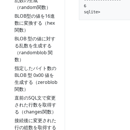
乱数の生成
6               

（random関数）
BLOB型の値を16進
数に変換する（hex
関数）
BLOB 型の値に対す
る乱数を生成する
（randomblob 関
数）
指定したバイト数の
BLOB 型 0x00 値を
生成する（zeroblob
関数）
直前のSQL文で変更
された行数を取得す
る（changes関数）
接続後に変更された
行の総数を取得する