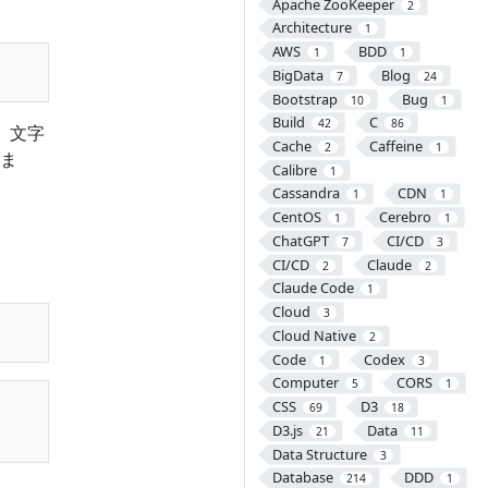
Apache ZooKeeper
2
Architecture
1
AWS
BDD
1
1
BigData
Blog
7
24
Bootstrap
Bug
10
1
Build
C
42
86
。文字
Cache
Caffeine
2
1
ま
Calibre
1
Cassandra
CDN
1
1
CentOS
Cerebro
1
1
ChatGPT
CI/CD
7
3
CI/CD
Claude
2
2
Claude Code
1
Cloud
3
Cloud Native
2
Code
Codex
1
3
Computer
CORS
5
1
CSS
D3
69
18
D3.js
Data
21
11
Data Structure
3
Database
DDD
214
1