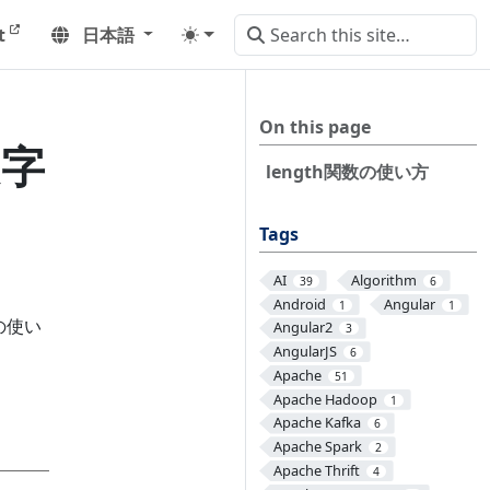
t
日本語
On this page
文字
length関数の使い方
Tags
AI
Algorithm
39
6
Android
Angular
1
1
の使い
Angular2
3
AngularJS
6
Apache
51
Apache Hadoop
1
Apache Kafka
6
Apache Spark
2
Apache Thrift
4