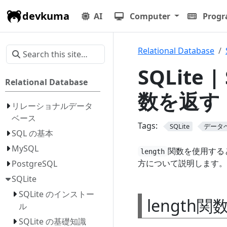
devkuma
AI
Computer
Prog
Relational Database
SQLite
Relational Database
数を返す（
リレーショナルデータ
ベース
Tags:
SQLite
データ
SQL の基本
MySQL
関数を使用する
length
方について説明します。
PostgreSQL
SQLite
SQLite のインストー
length
ル
SQLite の基礎知識