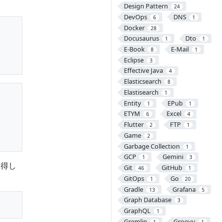
Design Pattern
24
DevOps
DNS
6
1
Docker
28
Docusaurus
Dto
1
1
E-Book
E-Mail
8
1
Eclipse
3
Effective Java
4
Elasticsearch
8
Elastisearch
1
Entity
EPub
1
1
ETYM
Excel
6
4
Flutter
FTP
2
1
Game
2
Garbage Collection
1
GCP
Gemini
1
3
取得し
Git
GitHub
46
1
GitOps
Go
1
20
Gradle
Grafana
13
5
Graph Database
3
GraphQL
1
Gremlin
Groovy
1
1