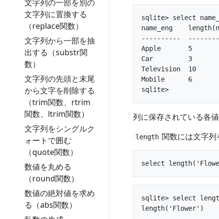
文字列の一部を別の
文字列に置換する
sqlite> select name_
（replace関数）
name_eng    length(n
----------  --------
文字列から一部を抽
Apple       5      
出する（substr関
Car         3      
数）
Television  10     
文字列の先頭と末尾
Mobile      6      
から文字を削除する
（trim関数、rtrim
関数、ltrim関数）
列に保存されている各値
文字列をシングルク
関数には文字列
length
ォートで囲む
（quote関数）
数値を丸める
（round関数）
数値の絶対値を求め
sqlite> select lengt
る（abs関数）
length('Flower')

----------------
