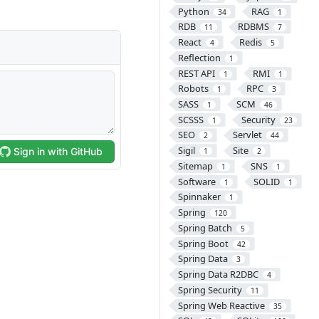
Python
RAG
34
1
RDB
RDBMS
11
7
React
Redis
4
5
Reflection
1
REST API
RMI
1
1
Robots
RPC
1
3
SASS
SCM
1
46
SCSSS
Security
1
23
SEO
Servlet
2
44
Sigil
Site
1
2
Sitemap
SNS
1
1
Software
SOLID
1
1
Spinnaker
1
Spring
120
Spring Batch
5
Spring Boot
42
Spring Data
3
Spring Data R2DBC
4
Spring Security
11
Spring Web Reactive
35