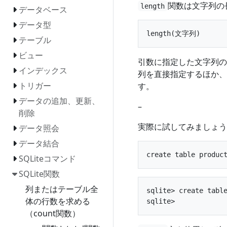
関数は文字列の
length
データベース
データ型
テーブル
ビュー
引数に指定した文字列の
インデックス
列を直接指定するほか、
トリガー
す。
データの追加、更新、
–
削除
実際に試してみましょう
データ照会
データ結合
SQLiteコマンド
SQLite関数
列またはテーブル全
sqlite> create table
体の行数を求める
（count関数）