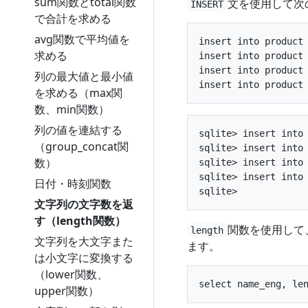
sum関数とtotal関数
文を使用して次
INSERT
で合計を求める
avg関数で平均値を
insert into product
求める
insert into product
insert into product
列の最大値と最小値
を求める（max関
数、min関数）
列の値を連結する
sqlite> insert into
（group_concat関
sqlite> insert into
数）
sqlite> insert into
sqlite> insert into
日付・時刻関数
文字列の文字数を返
す（length関数）
関数を使用して
length
文字列を大文字また
ます。
は小文字に変換する
（lower関数、
upper関数）