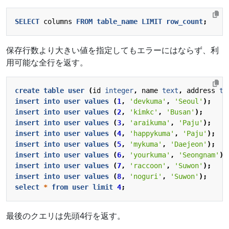
SELECT
columns
FROM
table_name
LIMIT
row_count
;
保存行数より大きい値を指定してもエラーにはならず、利
用可能な全行を返す。
create
table
user
(
id
integer
,
name
text
,
address
te
insert
into
user
values
(
1
,
'devkuma'
,
'Seoul'
);
insert
into
user
values
(
2
,
'kimkc'
,
'Busan'
);
insert
into
user
values
(
3
,
'araikuma'
,
'Paju'
);
insert
into
user
values
(
4
,
'happykuma'
,
'Paju'
);
insert
into
user
values
(
5
,
'mykuma'
,
'Daejeon'
);
insert
into
user
values
(
6
,
'yourkuma'
,
'Seongnam'
);
insert
into
user
values
(
7
,
'raccoon'
,
'Suwon'
);
insert
into
user
values
(
8
,
'noguri'
,
'Suwon'
);
select
*
from
user
limit
4
;
最後のクエリは先頭4行を返す。