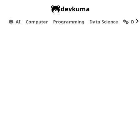
devkuma
AI
Computer
Programming
Data Science
Dev