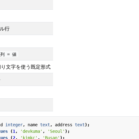
り
ブル行
列 = 値
切り文字を使う既定形式
ル
id
integer
,
name
text
,
address
text
);
lues
(
1
,
'devkuma'
,
'Seoul'
);
lues
(
2
,
'kimkc'
,
'Busan'
);