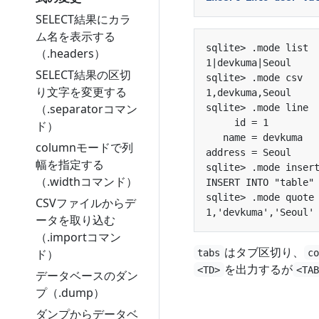
SELECT結果にカラ
ム名を表示する
（.headers）
SELECT結果の区切
り文字を変更する
（.separatorコマン
ド）
columnモードで列
幅を指定する
（.widthコマンド）
CSVファイルからデ
ータを取り込む
（.importコマン
はタブ区切り、
ド）
tabs
c
を出力するが
<TD>
<TA
データベースのダン
プ（.dump）
ダンプからデータベ