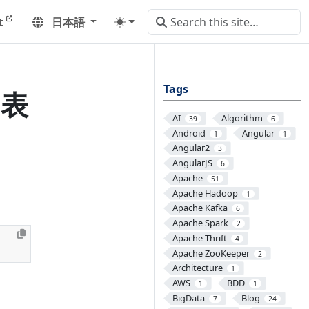
t
日本語
Tags
る表
AI
Algorithm
39
6
Android
Angular
1
1
Angular2
3
AngularJS
6
Apache
51
Apache Hadoop
1
Apache Kafka
6
Apache Spark
2
Apache Thrift
4
Apache ZooKeeper
2
Architecture
1
AWS
BDD
1
1
BigData
Blog
7
24