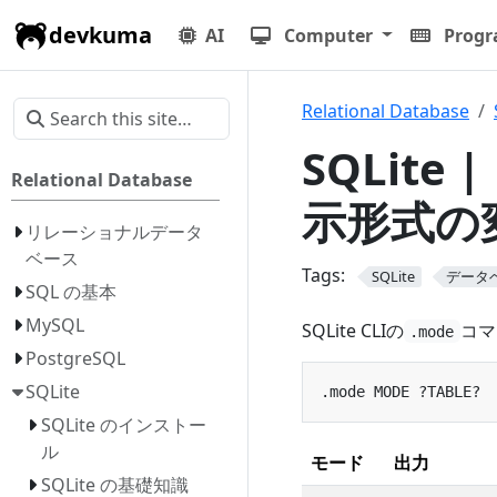
devkuma
AI
Computer
Prog
Relational Database
SQLite
Relational Database
示形式の
リレーショナルデータ
ベース
Tags:
SQLite
データ
SQL の基本
MySQL
SQLite CLIの
コマ
.mode
PostgreSQL
SQLite
SQLite のインストー
ル
モード
出力
SQLite の基礎知識