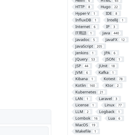
Helm
HTML
6
65
HTTP
Hugo
8
22
Hyper-V
IDE
1
8
InfluxDB
IntelliJ
1
1
Internet
IP
6
3
IT用語
Java
1
440
Javadoc
JavaFX
5
12
JavaScript
205
Jenkins
JPA
1
6
JQuery
JSON
53
1
JSP
JUnit
44
18
JVM
Kafka
6
1
Kibana
Kotest
1
78
Kotlin
Ktor
160
2
Kubernetes
21
LAN
Laravel
1
3
License
Linux
1
77
LLM
Logback
2
1
Lombok
Lua
16
6
MacOS
19
Makefile
1