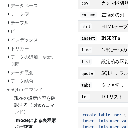
カンマ区切
csv
データベース
データ型
左揃えの列
column
テーブル
HTMLテー
html
ビュー
INSERT文
insert
インデックス
トリガー
1行に一つの
line
データの追加、更新、
設定済み区
list
削除
データ照会
SQLリテラ
quote
データ結合
タブ区切り
tabs
SQLiteコマンド
TCLリスト
tcl
現在の設定内容を確
認する（.showコマ
ンド）
create
table
user
(
.modeによる表示形
insert
into
user
va
式の変更
insert
into
user
va