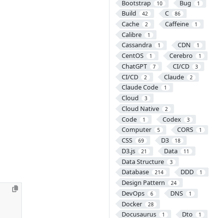
Bootstrap
Bug
10
1
Build
C
42
86
Cache
Caffeine
2
1
Calibre
1
Cassandra
CDN
1
1
CentOS
Cerebro
1
1
ChatGPT
CI/CD
7
3
CI/CD
Claude
2
2
Claude Code
1
Cloud
3
Cloud Native
2
Code
Codex
1
3
Computer
CORS
5
1
CSS
D3
69
18
D3.js
Data
21
11
Data Structure
3
Database
DDD
214
1
Design Pattern
24
DevOps
DNS
6
1
Docker
28
Docusaurus
Dto
1
1