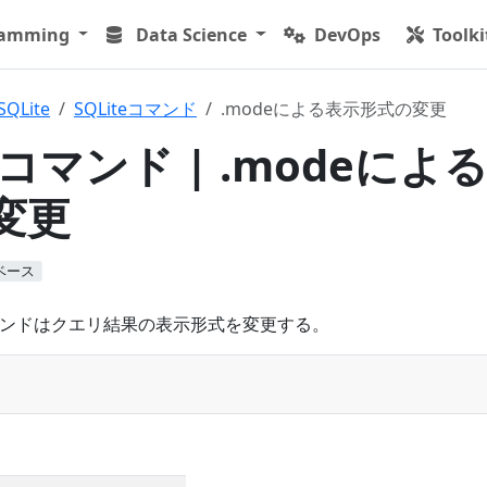
ramming
Data Science
DevOps
Toolki
SQLite
SQLiteコマンド
.modeによる表示形式の変更
 | コマンド | .modeによ
変更
ベース
ンドはクエリ結果の表示形式を変更する。