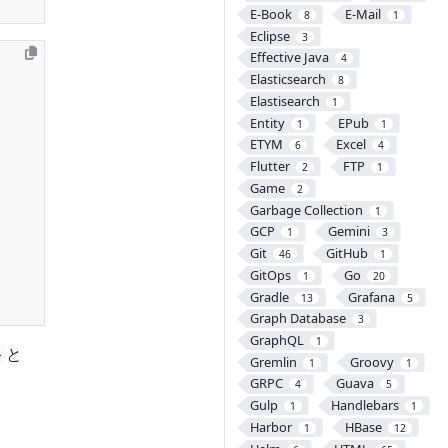
E-Book
E-Mail
8
1
Eclipse
3
Effective Java
4
Elasticsearch
8
Elastisearch
1
Entity
EPub
1
1
ETYM
Excel
6
4
Flutter
FTP
2
1
Game
2
Garbage Collection
1
GCP
Gemini
1
3
Git
GitHub
46
1
GitOps
Go
1
20
Gradle
Grafana
13
5
Graph Database
3
GraphQL
1
と
>
Gremlin
Groovy
1
1
GRPC
Guava
4
5
Gulp
Handlebars
1
1
Harbor
HBase
1
12