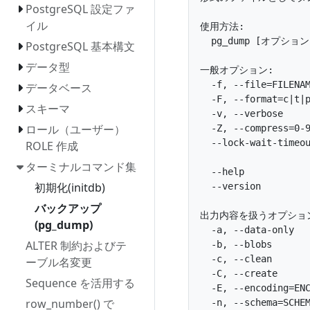
PostgreSQL 設定ファ
イル
使用方法:

  pg_dump [オプション]
PostgreSQL 基本構文
データ型
一般オプション:

  -f, --file=FILE
データベース
  -F, --format=
スキーマ
  -v, --verbose  
ロール（ユーザー）
  -Z, --compress=
  --lock-wait-ti
ROLE 作成
ターミナルコマンド集
  --help        
初期化(initdb)
  --version     
バックアップ
出力内容を扱うオプション
(pg_dump)
  -a, --data-on
ALTER 制約およびテ
  -b, --blobs     
  -c, --clean  
ーブル名変更
  -C, --create  
Sequence を活用する
  -E, --encodin
row_number() で
  -n, --schema=S