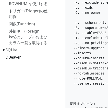
  -N, --exclude-
ROWNUM を使用する
  -o, --oids      
トリガー(Trigger)の使
  -O, --no-owner
用例
               
  -s, --schema-o
関数(Function)
  -S, --superuse
外部キー(Foreign
  -t, --table=T
key)のテーブルおよび
  -T, --exclude
カラム一覧を取得する
  -x, --no-privi
  --binary-upgra
SQLite
  --inserts     
DBeaver
  --column-inser
  --disable-dol
  --disable-tri
  --no-tablespa
  --role=ROLENAME 
  --use-set-session-
                 
                 
接続オプション:
