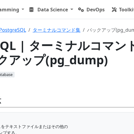
ramming
Data Science
DevOps
Toolki
PostgreSQL
ターミナルコマンド集
バックアップ(pg_dum
eSQL | ターミナルコマン
クアップ(pg_dump)
atabase
示
ースをテキストファイルまたはその他の

プする。
