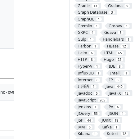
Gradle
Grafana
13
5
Graph Database
3
GraphQL
1
Gremlin
Groovy
1
1
GRPC
Guava
4
5
Gulp
Handlebars
1
1
Harbor
HBase
1
12
Helm
HTML
6
65
HTTP
Hugo
8
22
Hyper-V
IDE
1
8
InfluxDB
IntelliJ
1
1
Internet
IP
6
3
IT用語
Java
1
440
Javadoc
JavaFX
5
12
JavaScript
205
Jenkins
JPA
1
6
JQuery
JSON
53
1
JSP
JUnit
44
18
JVM
Kafka
6
1
Kibana
Kotest
1
78