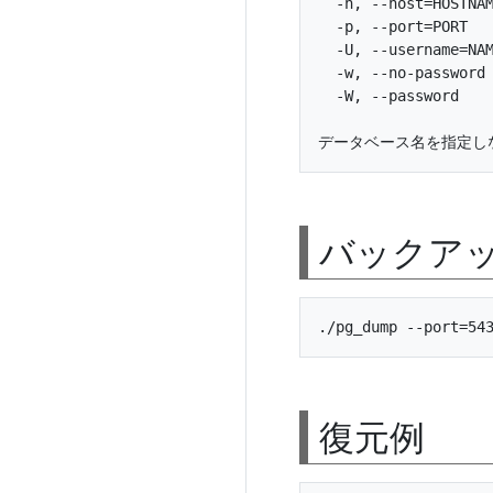
  -h, --host=H
  -p, --port=PO
  -U, --username
  -w, --no-pass
  -W, --passwor
バックア
復元例