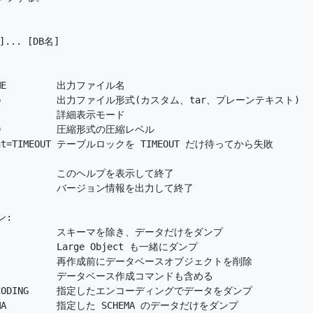
... [DB名]

NAME         出力ファイル名

c|t|p          出力ファイル形式(カスタム、tar、プレーンテキスト)

             詳細表示モード

0-9          圧縮形式の圧縮レベル

meout=TIMEOUT テーブルロックを TIMEOUT だけ待ってから失敗

              このヘルプを表示して終了

              バージョン情報を出力して終了

:

ly             スキーマを除き、データだけをダンプ

            Large Object も一緒にダンプ

               再作成前にデータベースオブジェクトを削除

              データベース作成コマンドも含める

g=ENCODING     指定したエンコーディングでデータをダンプ

CHEMA         指定した SCHEMA のデータだけをダンプ
