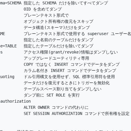
schema=SCHEMA 指定した SCHEMA だけを除いてすべてダンプ

            OID を含めてダンプ

              プレーンテキスト形式で

               オブジェクト所有権の復元をスキップ

nly           データ構造(スキーマ)だけをダンプ

r=NAME        プレーンテキスト形式で使用する superuser ユーザー名
ABLE           指定した名前のテーブルだけをダンプ

-table=TABLE   指定したテーブルだけを除いてダンプ

leges         アクセス権限(grant/revoke)情報はダンプしない

de            アップグレードユーティリティ専用

              COPY ではなく INSERT コマンドでデータをダンプ

ts            カラム名付き INSERT コマンドでデータをダンプ

lar-quoting    ドル引用構文を使用せず、SQL 標準引用符を使用

ggers          データだけを復元するときにトリガーを無効化

ces            テーブルスペース割り当てをダンプしない

            ダンプ前に SET ROLE を実行

authorization

             ALTER OWNER コマンドの代わりに

             SET SESSION AUTHORIZATION コマンドで所有権を設定
