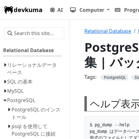
devkuma
AI
Computer
Prog
Relational Database
Postgr
Relational Database
集 | バッ
リレーショナルデータ
ベース
Tags:
PostgreSQL
D
SQL の基本
MySQL
ヘルプ表
PostgreSQL
PostgreSQL のインス
トール
$ pg_dump --help

psql を使用して
pg_dump はデータベ
PostgreSQL に接続
形式のファイルとしてダン