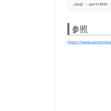
参照
https://www.postgresq