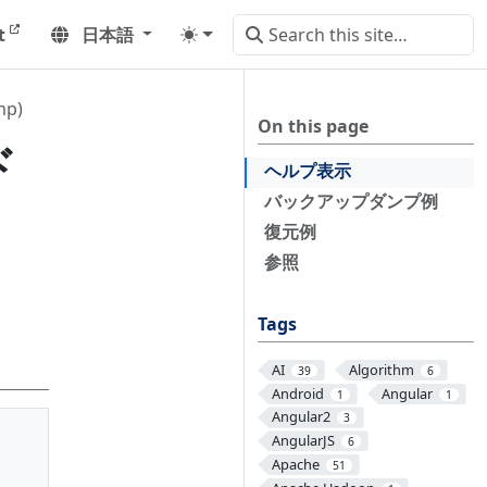
t
日本語
p)
On this page
ド
ヘルプ表示
バックアップダンプ例
復元例
参照
Tags
AI
Algorithm
39
6
Android
Angular
1
1
Angular2
3
AngularJS
6
Apache
51