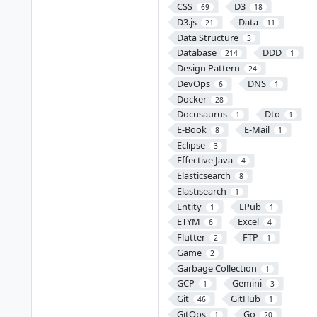
CSS
D3
69
18
D3.js
Data
21
11
Data Structure
3
Database
DDD
214
1
Design Pattern
24


DevOps
DNS
6
1
Docker
28
Docusaurus
Dto
1
1
E-Book
E-Mail
8
1
Eclipse
3
Effective Java
4
Elasticsearch
8
Elastisearch
1
Entity
EPub
1
1
ETYM
Excel
6
4
Flutter
FTP
2
1
Game
2
Garbage Collection
1
GCP
Gemini
1
3
Git
GitHub
46
1
GitOps
Go
1
20