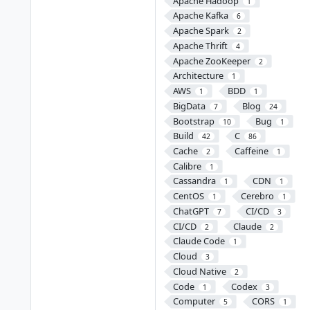
Apache Hadoop
1
Apache Kafka
6
Apache Spark
2
Apache Thrift
4
Apache ZooKeeper
2
Architecture
1
AWS
BDD
1
1
BigData
Blog
7
24
Bootstrap
Bug
10
1
Build
C
42
86
Cache
Caffeine
2
1
Calibre
1
Cassandra
CDN
1
1
CentOS
Cerebro
1
1
ChatGPT
CI/CD
7
3
CI/CD
Claude
2
2
Claude Code
1
Cloud
3
Cloud Native
2
Code
Codex
1
3
Computer
CORS
5
1