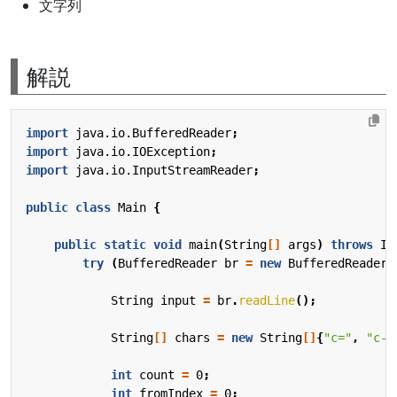
文字列
解説
import
java.io.BufferedReader
;
import
java.io.IOException
;
import
java.io.InputStreamReader
;
public
class
Main
{
public
static
void
main
(
String
[]
args
)
throws
IO
try
(
BufferedReader
br
=
new
BufferedReader
(
String
input
=
br
.
readLine
();
String
[]
chars
=
new
String
[]
{
"c="
,
"c-"
int
count
=
0
;
int
fromIndex
=
0
;