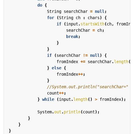
do
{
String
searchChar
=
null
;
for
(
String
ch
:
chars
)
{
if
(
input
.
startsWith
(
ch
,
fromInd
searchChar
=
ch
;
break
;
}
}
if
(
searchChar
!=
null
)
{
fromIndex
+=
searchChar
.
length
()
}
else
{
fromIndex
++
;
}
//System.out.println("searchChar=" +
count
++
;
}
while
(
input
.
length
()
>
fromIndex
);
System
.
out
.
println
(
count
);
}
}
}