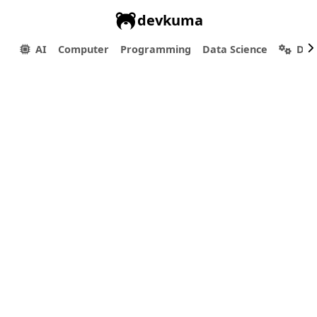
devkuma
AI
Computer
Programming
Data Science
Dev