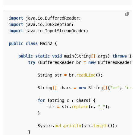
import
java.io.BufferedReader
;
import
java.io.IOException
;
import
java.io.InputStreamReader
;
public
class
Main2
{
public
static
void
main
(
String
[]
args
)
throws
IO
try
(
BufferedReader
br
=
new
BufferedReader
(
String
str
=
br
.
readLine
();
String
[]
chars
=
new
String
[]
{
"c="
,
"c-"
for
(
String
c
:
chars
)
{
str
=
str
.
replace
(
c
,
"_"
);
}
System
.
out
.
println
(
str
.
length
());
}