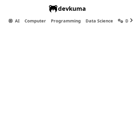
devkuma
AI
Computer
Programming
Data Science
Dev