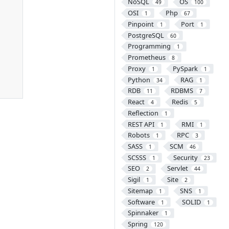
NoSQL
OS
49
100
OSI
Php
1
67
Pinpoint
Port
1
1
PostgreSQL
60
Programming
1
Prometheus
8
Proxy
PySpark
1
1
Python
RAG
34
1
RDB
RDBMS
11
7
React
Redis
4
5
Reflection
1
REST API
RMI
1
1
Robots
RPC
1
3
SASS
SCM
1
46
SCSSS
Security
1
23
SEO
Servlet
2
44
Sigil
Site
1
2
Sitemap
SNS
1
1
Software
SOLID
1
1
Spinnaker
1
Spring
120