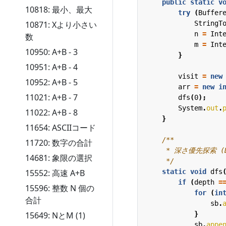
public
static
v
10818: 最小、最大
try
(
Buffer
StringT
10871: Xより小さい
n
=
Int
数
m
=
Int
10950: A+B - 3
}
10951: A+B - 4
visit
=
new
10952: A+B - 5
arr
=
new
i
11021: A+B - 7
dfs
(
0
);
System
.
out
.
11022: A+B - 8
}
11654: ASCIIコード
11720: 数字の合計
14681: 象限の選択
     */
static
void
dfs
15552: 高速 A+B
if
(
depth
=
15596: 整数 N 個の
for
(
in
合計
sb
.
}
15649: NとM (1)
sb
.
appe