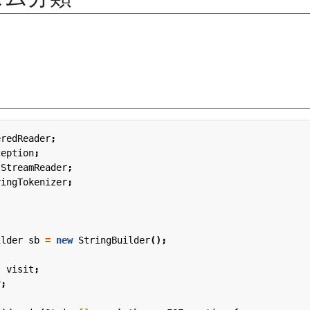
eredReader
;
ception
;
tStreamReader
;
ringTokenizer
;
ilder
sb
=
new
StringBuilder
();
;
]
visit
;
r
;