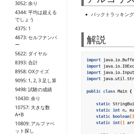
3052: 余り
4344: 平均は超える
バックトラッキング
でしょう
4375: 1
解説
4673: セルフナンバ
ー
5622: ダイヤル
import
java.io.Buff
8393: 合計
import
java.io.IOEx
8958: OXクイズ
import
java.io.Inpu
import
java.util.St
9095: 1, 2, 3 足し算
9498: 試験の成績
public
class
Main
{
10430: 余り
static
StringBu
10757: 大きな数
static
int
n
,
m
A+B
static
boolean
[
static
int
[]
ar
10809: アルファベ
ット探し