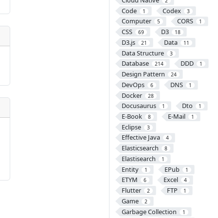
2
Code
Codex
1
3
Computer
CORS
5
1
CSS
D3
69
18
D3.js
Data
21
11
Data Structure
3
Database
DDD
214
1
Design Pattern
24
DevOps
DNS
6
1
Docker
28
Docusaurus
Dto
1
1
E-Book
E-Mail
8
1
Eclipse
3
Effective Java
4
Elasticsearch
8
Elastisearch
1
Entity
EPub
1
1
ETYM
Excel
6
4
Flutter
FTP
2
1
Game
2
Garbage Collection
1