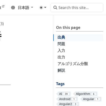
t
日本語
3)
On this page
番
出典
問題
入力
出力
アルゴリズム分類
解説
Tags
AI
Algorithm
39
6
Android
Angular
1
1
Angular2
3