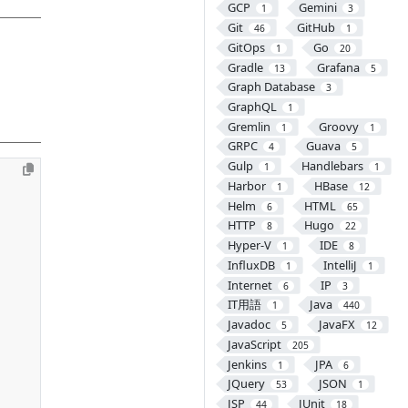
GCP
Gemini
1
3
Git
GitHub
46
1
GitOps
Go
1
20
Gradle
Grafana
13
5
Graph Database
3
GraphQL
1
Gremlin
Groovy
1
1
GRPC
Guava
4
5
Gulp
Handlebars
1
1
Harbor
HBase
1
12
Helm
HTML
6
65
HTTP
Hugo
8
22
Hyper-V
IDE
1
8
InfluxDB
IntelliJ
1
1
Internet
IP
6
3
IT用語
Java
1
440
Javadoc
JavaFX
5
12
JavaScript
205
Jenkins
JPA
1
6
JQuery
JSON
53
1
JSP
JUnit
44
18