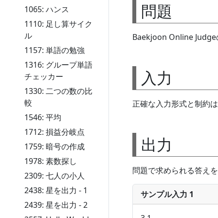
問題
1065: ハンス
1110: 足し算サイク
ル
Baekjoon Online J
1157: 単語の勉強
1316: グループ単語
入力
チェッカー
1330: 二つの数の比
較
正確な入力形式と制約は
1546: 平均
1712: 損益分岐点
出力
1759: 暗号の作成
1978: 素数探し
問題で求められる答えを
2309: 七人の小人
2438: 星を出力 - 1
サンプル入力 1
2439: 星を出力 - 2
3 1