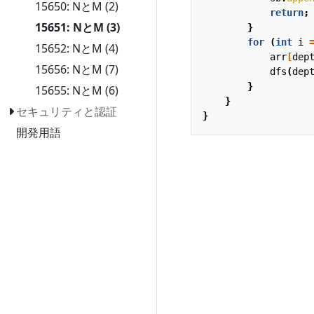
15650: NとM (2)
return
;
15651: NとM (3)
}
for
(
int
i
15652: NとM (4)
arr
[
dep
15656: NとM (7)
dfs
(
dep
}
15655: NとM (6)
}
セキュリティと認証
}
開発用語