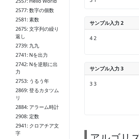
2557: Hello World
2577: 数字の個数
2581: 素数
サンプル入力 2
2675: 文字列の繰り
返し
4 2
2739: 九九
2741: Nを出力
2742: Nを逆順に出
サンプル入力 3
力
2753: うるう年
3 3
2869: 登るカタツム
リ
2884: アラーム時計
2908: 定数
2941: クロアチア文
字
アルゴリ