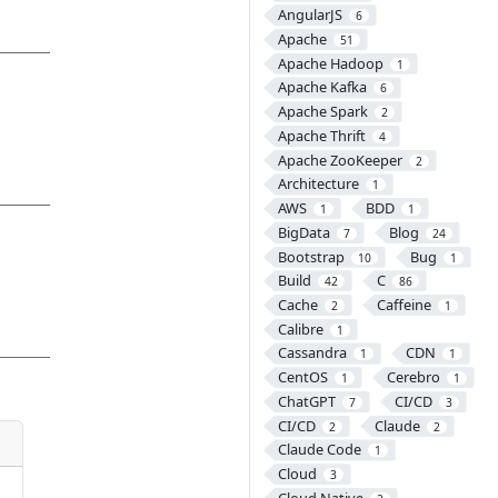
AngularJS
6
Apache
51
Apache Hadoop
1
Apache Kafka
6
Apache Spark
2
Apache Thrift
4
Apache ZooKeeper
2
Architecture
1
AWS
BDD
1
1
BigData
Blog
7
24
Bootstrap
Bug
10
1
Build
C
42
86
Cache
Caffeine
2
1
Calibre
1
Cassandra
CDN
1
1
CentOS
Cerebro
1
1
ChatGPT
CI/CD
7
3
CI/CD
Claude
2
2
Claude Code
1
Cloud
3
Cloud Native