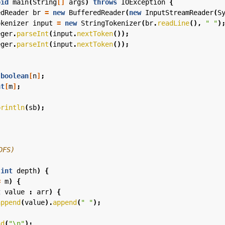
oid
main
(
String
[]
args
)
throws
IOException
{
edReader
br
=
new
BufferedReader
(
new
InputStreamReader
(
S
okenizer
input
=
new
StringTokenizer
(
br
.
readLine
(),
" "
)
eger
.
parseInt
(
input
.
nextToken
());
eger
.
parseInt
(
input
.
nextToken
());
boolean
[
n
]
;
nt
[
m
]
;
println
(
sb
);
(
int
depth
)
{
=
m
)
{
t
value
:
arr
)
{
append
(
value
).
append
(
" "
);
nd
(
"\n"
);