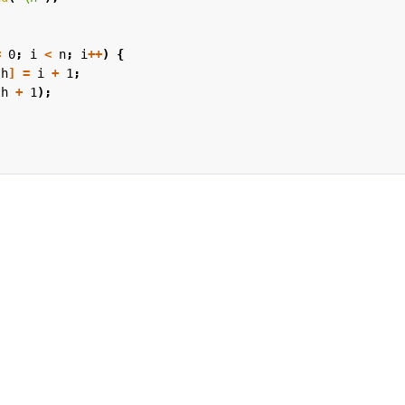
=
0
;
i
<
n
;
i
++
)
{
th
]
=
i
+
1
;
th
+
1
);