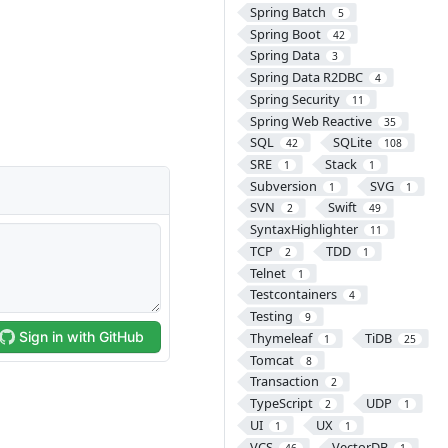
Spring Batch
5
Spring Boot
42
Spring Data
3
Spring Data R2DBC
4
Spring Security
11
Spring Web Reactive
35
SQL
SQLite
42
108
SRE
Stack
1
1
Subversion
SVG
1
1
SVN
Swift
2
49
SyntaxHighlighter
11
TCP
TDD
2
1
Telnet
1
Testcontainers
4
Testing
9
Thymeleaf
TiDB
1
25
Tomcat
8
Transaction
2
TypeScript
UDP
2
1
UI
UX
1
1
VCS
VectorDB
46
1