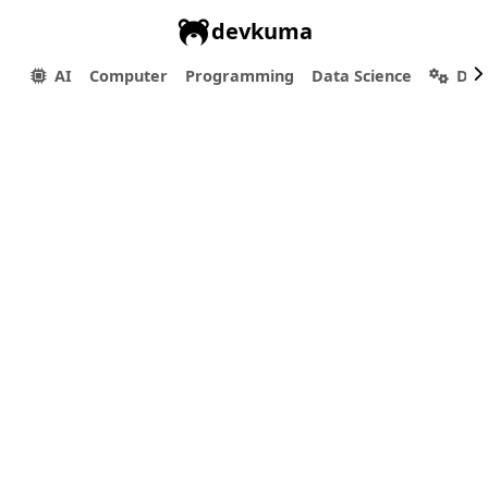
devkuma
AI
Computer
Programming
Data Science
Dev