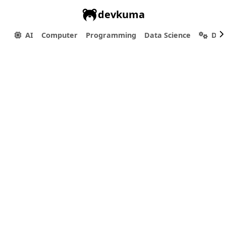
devkuma
AI
Computer
Programming
Data Science
Dev