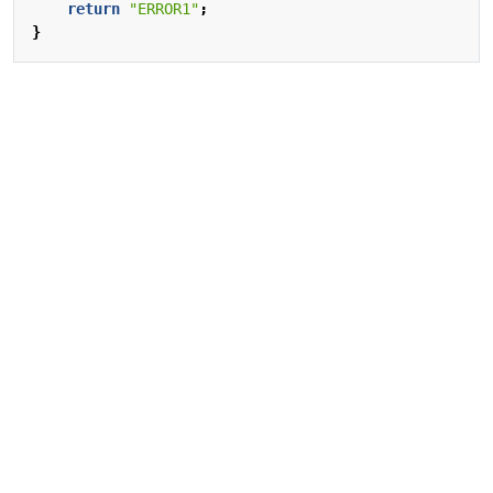
return
"ERROR1"
;
}