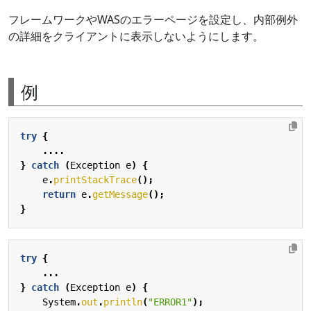
フレームワークやWASのエラーページを設定し、内部例外
の詳細をクライアントに表示しないようにします。
例
try
{
....
}
catch
(
Exception
e
)
{
e
.
printStackTrace
();
return
e
.
getMessage
();
}
try
{
...
}
catch
(
Exception
e
)
{
System
.
out
.
println
(
"ERROR1"
);