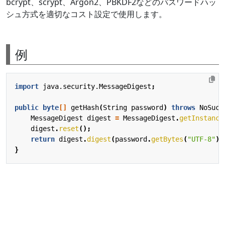
bcrypt、scrypt、Argon2、PBKDF2などのパスワードハッ
シュ方式を適切なコスト設定で使用します。
例
import
java.security.MessageDigest
;
public
byte
[]
getHash
(
String
password
)
throws
NoSuch
MessageDigest
digest
=
MessageDigest
.
getInstance
digest
.
reset
();
return
digest
.
digest
(
password
.
getBytes
(
"UTF-8"
))
}