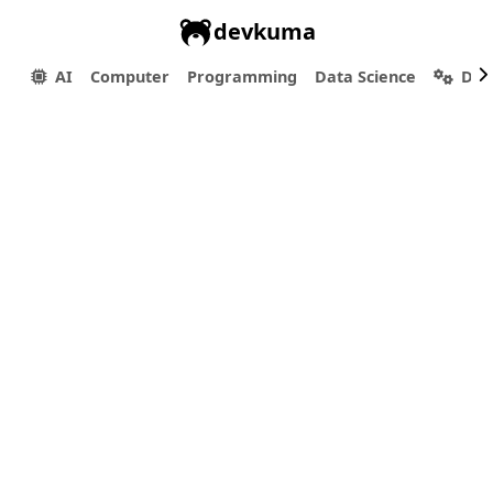
devkuma
AI
Computer
Programming
Data Science
Dev