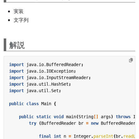
実装
文字列
解説
import
java.io.BufferedReader
;
import
java.io.IOException
;
import
java.io.InputStreamReader
;
import
java.util.HashSet
;
import
java.util.Set
;
public
class
Main
{
public
static
void
main
(
String
[]
args
)
throws
IO
try
(
BufferedReader
br
=
new
BufferedReader
(
final
int
n
=
Integer
.
parseInt
(
br
.
readLi