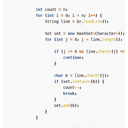
int
count
=
n
;
for
(
int
i
=
0
;
i
<
n
;
i
++
)
{
String
line
=
br
.
readLine
();
Set
set
=
new
HashSet
<
Character
>
();
for
(
int
j
=
0
;
j
<
line
.
length
();
j
if
(
j
!=
0
&&
line
.
charAt
(
j
)
==
continue
;
}
char
b
=
line
.
charAt
(
j
);
if
(
set
.
contains
(
b
))
{
count
--
;
break
;
}
set
.
add
(
b
);
}
}