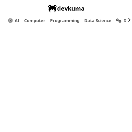
devkuma
AI
Computer
Programming
Data Science
Dev