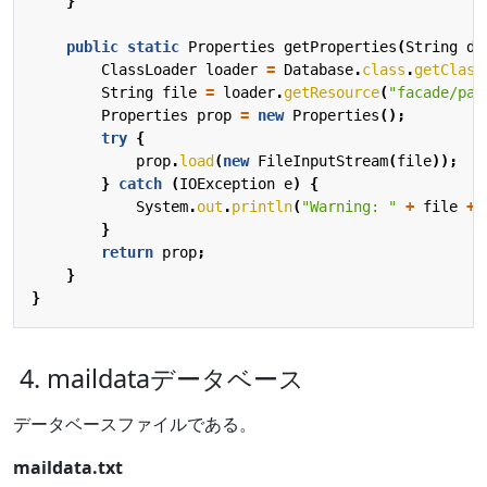
}
public
static
Properties
getProperties
(
String
db
ClassLoader
loader
=
Database
.
class
.
getClass
String
file
=
loader
.
getResource
(
"facade/pag
Properties
prop
=
new
Properties
();
try
{
prop
.
load
(
new
FileInputStream
(
file
));
}
catch
(
IOException
e
)
{
System
.
out
.
println
(
"Warning: "
+
file
+
}
return
prop
;
}
}
4. maildataデータベース
データベースファイルである。
maildata.txt