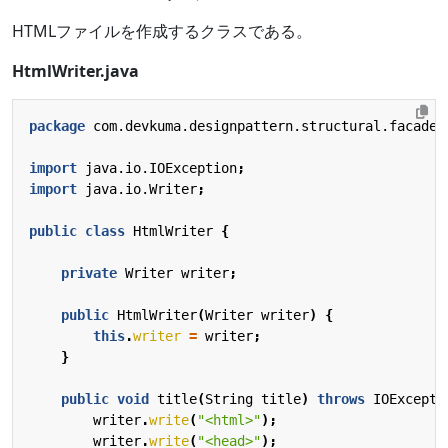
HTMLファイルを作成するクラスである。
HtmlWriter.java
package
com.devkuma.designpattern.structural.facade.
import
java.io.IOException
;
import
java.io.Writer
;
public
class
HtmlWriter
{
private
Writer
writer
;
public
HtmlWriter
(
Writer
writer
)
{
this
.
writer
=
writer
;
}
public
void
title
(
String
title
)
throws
IOExcepti
writer
.
write
(
"<html>"
);
writer
.
write
(
"<head>"
);