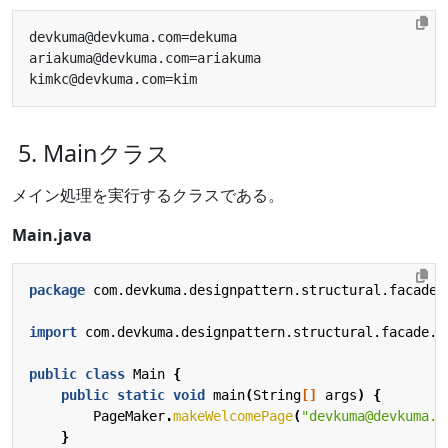
5. Mainクラス
メイン処理を実行するクラスである。
Main.java
package
com.devkuma.designpattern.structural.facade
;
import
com.devkuma.designpattern.structural.facade.p
public
class
Main
{
public
static
void
main
(
String
[]
args
)
{
PageMaker
.
makeWelcomePage
(
"devkuma@devkuma.c
}