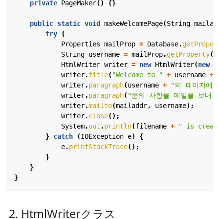
private
PageMaker
()
{}
public
static
void
makeWelcomePage
(
String
mailad
try
{
Properties
mailProp
=
Database
.
getProper
String
username
=
mailProp
.
getProperty
(
m
HtmlWriter
writer
=
new
HtmlWriter
(
new
F
writer
.
title
(
"Welcome to "
+
username
+
writer
.
paragraph
(
username
+
"의 페이지에 
writer
.
paragraph
(
"문의 사항을 메일을 보내주
writer
.
mailto
(
mailaddr
,
username
);
writer
.
close
();
System
.
out
.
println
(
filename
+
" is creat
}
catch
(
IOException
e
)
{
e
.
printStackTrace
();
}
}
}
2. HtmlWriterクラス