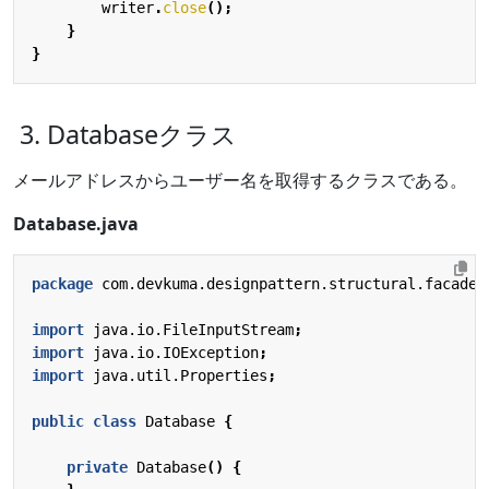
writer
.
close
();
}
}
3. Databaseクラス
メールアドレスからユーザー名を取得するクラスである。
Database.java
package
com.devkuma.designpattern.structural.facade.
import
java.io.FileInputStream
;
import
java.io.IOException
;
import
java.util.Properties
;
public
class
Database
{
private
Database
()
{