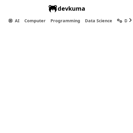
devkuma
AI
Computer
Programming
Data Science
Dev