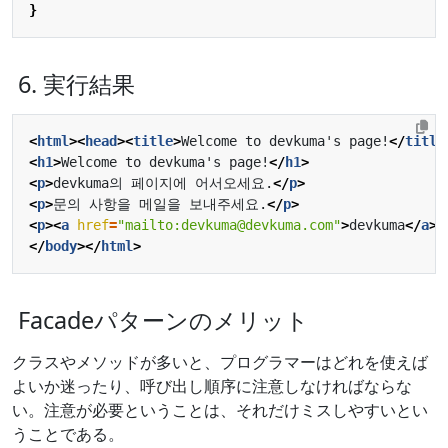
}
6. 実行結果
<
html
><
head
><
title
>
Welcome to devkuma's page!
</
title
<
h1
>
Welcome to devkuma's page!
</
h1
>
<
p
>
devkuma의 페이지에 어서오세요.
</
p
>
<
p
>
문의 사항을 메일을 보내주세요.
</
p
>
<
p
><
a
href
=
"mailto:devkuma@devkuma.com"
>
devkuma
</
a
><
</
body
></
html
>
Facadeパターンのメリット
クラスやメソッドが多いと、プログラマーはどれを使えば
よいか迷ったり、呼び出し順序に注意しなければならな
い。注意が必要ということは、それだけミスしやすいとい
うことである。