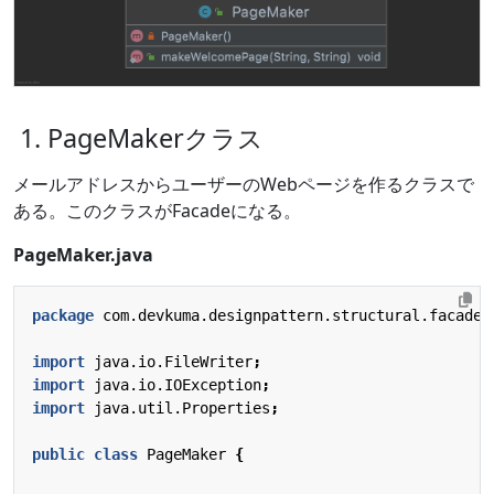
1. PageMakerクラス
メールアドレスからユーザーのWebページを作るクラスで
ある。このクラスがFacadeになる。
PageMaker.java
package
com.devkuma.designpattern.structural.facade.
import
java.io.FileWriter
;
import
java.io.IOException
;
import
java.util.Properties
;
public
class
PageMaker
{