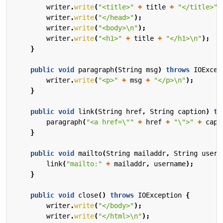
writer
.
write
(
"<title>"
+
title
+
"</title>"
)
writer
.
write
(
"</head>"
);
writer
.
write
(
"<body>\n"
);
writer
.
write
(
"<h1>"
+
title
+
"</h1>\n"
);
}
public
void
paragraph
(
String
msg
)
throws
IOExcep
writer
.
write
(
"<p>"
+
msg
+
"</p>\n"
);
}
public
void
link
(
String
href
,
String
caption
)
th
paragraph
(
"<a href=\""
+
href
+
"\">"
+
capt
}
public
void
mailto
(
String
mailaddr
,
String
usern
link
(
"mailto:"
+
mailaddr
,
username
);
}
public
void
close
()
throws
IOException
{
writer
.
write
(
"</body>"
);
writer
.
write
(
"</html>\n"
);