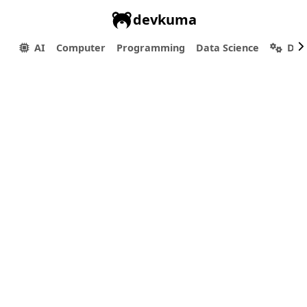
devkuma
AI
Computer
Programming
Data Science
Dev