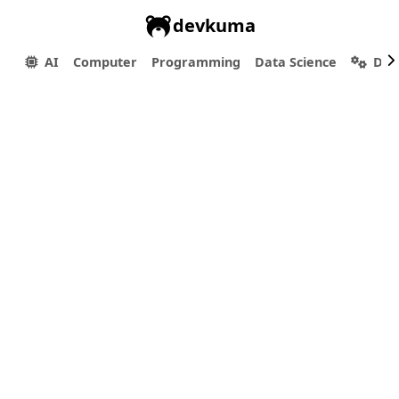
devkuma
AI
Computer
Programming
Data Science
Dev