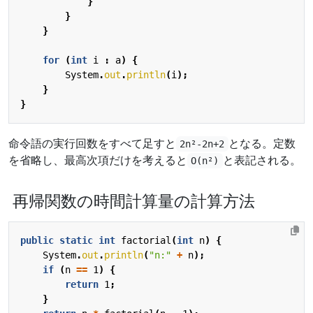
}
}
}
for
(
int
i
:
a
)
{
System
.
out
.
println
(
i
);
}
}
命令語の実行回数をすべて足すと
となる。定数
2n²-2n+2
を省略し、最高次項だけを考えると
と表記される。
O(n²)
再帰関数の時間計算量の計算方法
public
static
int
factorial
(
int
n
)
{
System
.
out
.
println
(
"n:"
+
n
);
if
(
n
==
1
)
{
return
1
;
}