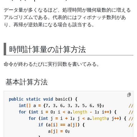
データ量が多くなるほど、処理時間が幾何級数的に増える
アルゴリズムである。代表的にはフィボナッチ数列があ
り、再帰が逆効果になる場合も該当する。
時間計算量の計算方法
命令が終わるたびに実行回数を書いてみる。
基本計算方法
public
static
void
basic
()
{
int
[]
a
=
{
7
,
3
,
6
,
3
,
3
,
5
,
6
,
9
};
// 
for
(
int
i
=
0
;
i
<
a
.
length
-
1
;
i
++
)
{
// 
for
(
int
j
=
i
+
1
;
j
<
a
.
length
;
j
++
)
{
// 
if
(
a
[
i
]
==
a
[
j
]
)
{
//
a
[
j
]
=
0
;