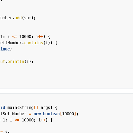
Number
.
add
(
sum
);
1
;
i
<=
10000
;
i
++
)
{
SelfNumber
.
contains
(
i
))
{
tinue
;
out
.
println
(
i
);
oid
main
(
String
[]
args
)
{
otSelfNumber
=
new
boolean
[
10000
]
;
=
1
;
i
<=
10000
;
i
++
)
{
=
i
;