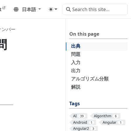
t
日本語
フナンバー
On this page
問
出典
問題
入力
出力
アルゴリズム分類
解説
Tags
AI
Algorithm
39
6
Android
Angular
1
1
Angular2
3