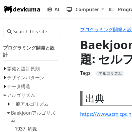
devkuma
AI
Computer
Prog
プログラミング開発と設
Baekjo
プログラミング開発と設
題: セル
計
開発と設計原則
Tags:
アルゴリズム
デザインパターン
データ構造
出典
アルゴリズム
一般アルゴリズム
Baekjoonアルゴリズ
https://www.acmicpc.
ム
1037: 約数