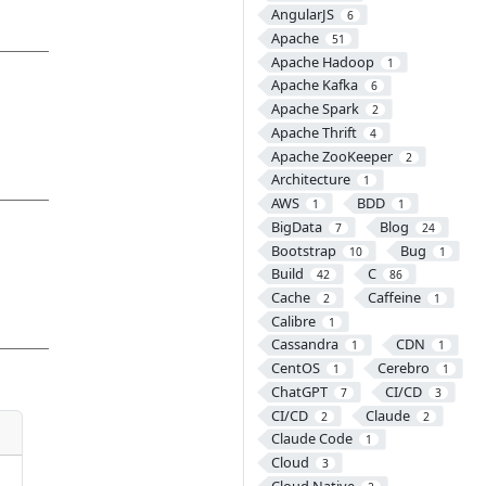
AngularJS
6
Apache
51
Apache Hadoop
1
Apache Kafka
6
Apache Spark
2
Apache Thrift
4
Apache ZooKeeper
2
Architecture
1
AWS
BDD
1
1
BigData
Blog
7
24
Bootstrap
Bug
10
1
Build
C
42
86
Cache
Caffeine
2
1
Calibre
1
Cassandra
CDN
1
1
CentOS
Cerebro
1
1
ChatGPT
CI/CD
7
3
CI/CD
Claude
2
2
Claude Code
1
Cloud
3
Cloud Native