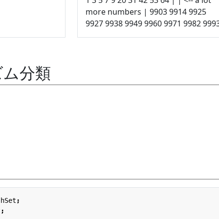
more numbers | 9903 9914 9925
9927 9938 9949 9960 9971 9982 999
ズム分類
shSet
;
t
;