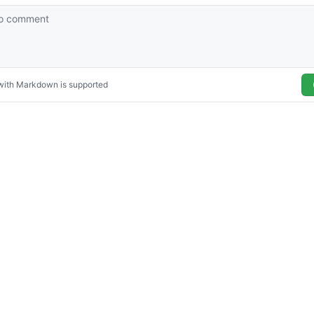
© 2026
The devkuma