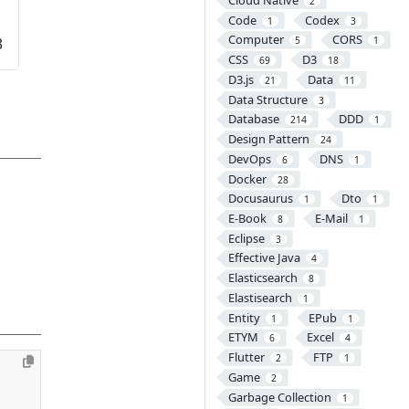
2
Code
Codex
1
3
Computer
CORS
3
5
1
CSS
D3
69
18
D3.js
Data
21
11
Data Structure
3
Database
DDD
214
1
Design Pattern
24
DevOps
DNS
6
1
Docker
28
Docusaurus
Dto
1
1
E-Book
E-Mail
8
1
Eclipse
3
Effective Java
4
Elasticsearch
8
Elastisearch
1
Entity
EPub
1
1
ETYM
Excel
6
4
Flutter
FTP
2
1
Game
2
Garbage Collection
1