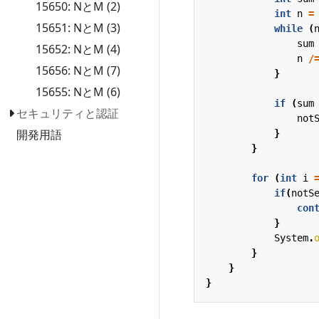
15650: NとM (2)
int
n
=
15651: NとM (3)
while
(
sum
15652: NとM (4)
n
/
15656: NとM (7)
}
15655: NとM (6)
if
(
sum
セキュリティと認証
not
開発用語
}
}
for
(
int
i
if
(
notS
con
}
System
.
}
}
}