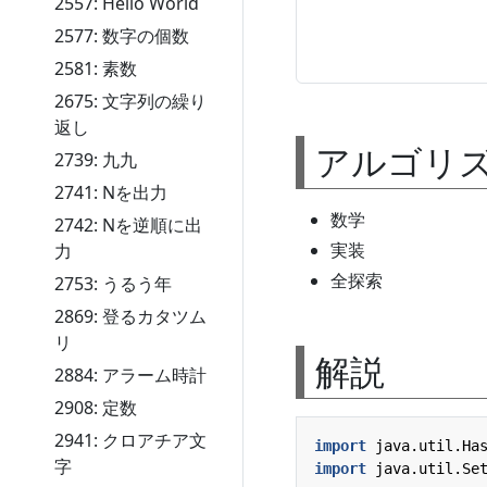
2557: Hello World
2577: 数字の個数
2581: 素数
2675: 文字列の繰り
返し
アルゴリ
2739: 九九
2741: Nを出力
数学
2742: Nを逆順に出
実装
力
全探索
2753: うるう年
2869: 登るカタツム
リ
解説
2884: アラーム時計
2908: 定数
2941: クロアチア文
import
java.util.Ha
字
import
java.util.Se