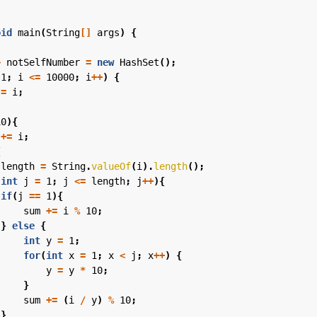
oid
main
(
String
[]
args
)
{
>
notSelfNumber
=
new
HashSet
();
1
;
i
<=
10000
;
i
++
)
{
=
i
;
10
){
+=
i
;
{
length
=
String
.
valueOf
(
i
).
length
();
(
int
j
=
1
;
j
<=
length
;
j
++
){
if
(
j
==
1
){
sum
+=
i
%
10
;
}
else
{
int
y
=
1
;
for
(
int
x
=
1
;
x
<
j
;
x
++
)
{
y
=
y
*
10
;
}
sum
+=
(
i
/
y
)
%
10
;
}