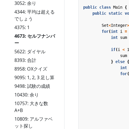
3052: 余り
public
class
Main
{
4344: 平均は超える
public
static
v
でしょう
Set
<
Integer
4375: 1
for
(
int
i
=
4673: セルフナンバ
int
sum
ー
if
(
i
<
5622: ダイヤル
sum
8393: 合計
}
else
int
8958: OXクイズ
for
9095: 1, 2, 3 足し算
9498: 試験の成績
10430: 余り
10757: 大きな数
A+B
10809: アルファベ
ット探し