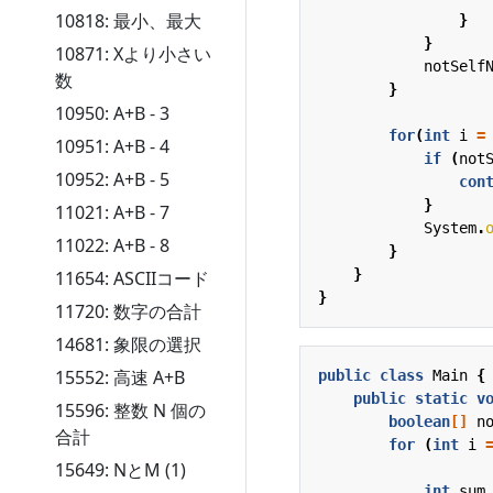
10818: 最小、最大
}
}
10871: Xより小さい
notSelf
数
}
10950: A+B - 3
for
(
int
i
=
10951: A+B - 4
if
(
not
10952: A+B - 5
con
}
11021: A+B - 7
System
.
11022: A+B - 8
}
}
11654: ASCIIコード
}
11720: 数字の合計
14681: 象限の選択
15552: 高速 A+B
public
class
Main
{
public
static
v
15596: 整数 N 個の
boolean
[]
n
合計
for
(
int
i
15649: NとM (1)
int
sum