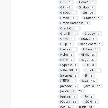
GCP
Gemini
1
3
Git
GitHub
46
1
GitOps
Go
1
20
Gradle
Grafana
13
5
Graph Database
3
GraphQL
1
Gremlin
Groovy
1
1
GRPC
Guava
4
5
Gulp
Handlebars
1
1
Harbor
HBase
1
12
Helm
HTML
6
65
HTTP
Hugo
8
22
Hyper-V
IDE
1
8
InfluxDB
IntelliJ
1
1
Internet
IP
6
3
IT用語
Java
1
440
Javadoc
JavaFX
5
12
JavaScript
205
Jenkins
JPA
1
6
JQuery
JSON
53
1
JSP
JUnit
44
18