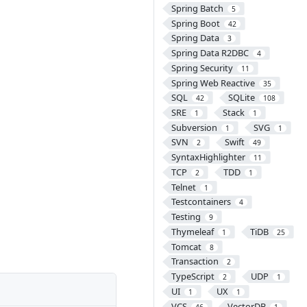
Spring Batch
5
Spring Boot
42
Spring Data
3
Spring Data R2DBC
4
Spring Security
11
Spring Web Reactive
35
SQL
SQLite
42
108
SRE
Stack
1
1
Subversion
SVG
1
1
SVN
Swift
2
49
SyntaxHighlighter
11
TCP
TDD
2
1
Telnet
1
Testcontainers
4
Testing
9
Thymeleaf
TiDB
1
25
Tomcat
8
Transaction
2
TypeScript
UDP
2
1
UI
UX
1
1
VCS
VectorDB
46
1