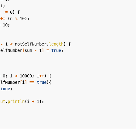
i
;
n
!=
0
)
{
+=
(
n
%
10
);
=
10
;
-
1
<
notSelfNumber
.
length
)
{
SelfNumber
[
sum
-
1
]
=
true
;
=
0
;
i
<
10000
;
i
++
)
{
elfNumber
[
i
]
==
true
){
tinue
;
out
.
println
(
i
+
1
);