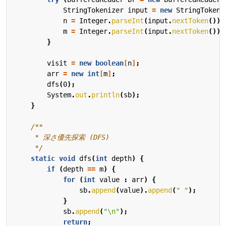
StringTokenizer
input
=
new
StringTokeni
n
=
Integer
.
parseInt
(
input
.
nextToken
());
m
=
Integer
.
parseInt
(
input
.
nextToken
());
}
visit
=
new
boolean
[
n
]
;
arr
=
new
int
[
m
]
;
dfs
(
0
);
System
.
out
.
println
(
sb
);
}
     */
static
void
dfs
(
int
depth
)
{
if
(
depth
==
m
)
{
for
(
int
value
:
arr
)
{
sb
.
append
(
value
).
append
(
" "
);
}
sb
.
append
(
"\n"
);
return
;