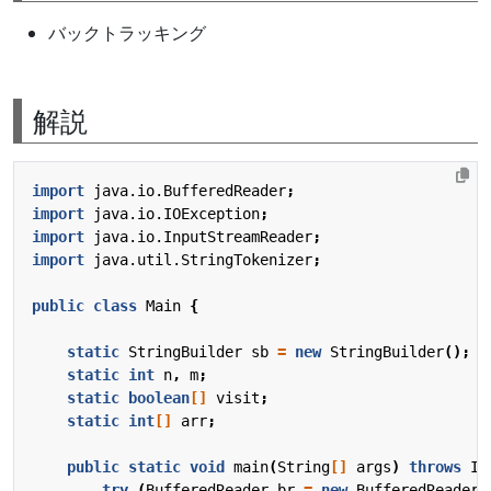
バックトラッキング
解説
import
java.io.BufferedReader
;
import
java.io.IOException
;
import
java.io.InputStreamReader
;
import
java.util.StringTokenizer
;
public
class
Main
{
static
StringBuilder
sb
=
new
StringBuilder
();
static
int
n
,
m
;
static
boolean
[]
visit
;
static
int
[]
arr
;
public
static
void
main
(
String
[]
args
)
throws
IO
try
(
BufferedReader
br
=
new
BufferedReader
(