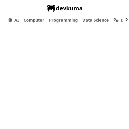
devkuma
AI
Computer
Programming
Data Science
Dev