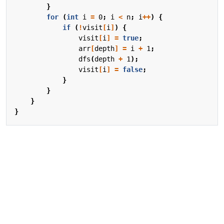
}
for
(
int
i
=
0
;
i
<
n
;
i
++
)
{
if
(
!
visit
[
i
]
)
{
visit
[
i
]
=
true
;
arr
[
depth
]
=
i
+
1
;
dfs
(
depth
+
1
);
visit
[
i
]
=
false
;
}
}
}
}