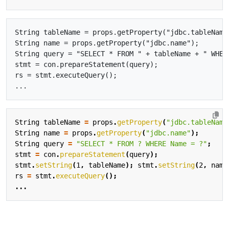
String tableName = props.getProperty("jdbc.tableName"
String name = props.getProperty("jdbc.name");

String query = "SELECT * FROM " + tableName + " WHERE
stmt = con.prepareStatement(query);

rs = stmt.executeQuery();

String
tableName
=
props
.
getProperty
(
"jdbc.tableName
String
name
=
props
.
getProperty
(
"jdbc.name"
);
String
query
=
"SELECT * FROM ? WHERE Name = ?"
;
stmt
=
con
.
prepareStatement
(
query
);
stmt
.
setString
(
1
,
tableName
);
stmt
.
setString
(
2
,
name
rs
=
stmt
.
executeQuery
();
...