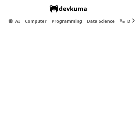
devkuma
AI
Computer
Programming
Data Science
Dev