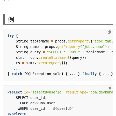
例
try
{
String
tableName
=
props
.
getProperty
(
"jdbc.table
String
name
=
props
.
getProperty
(
"jdbc.name"
);
String
query
=
"SELECT * FROM "
+
tableName
+
" 
stmt
=
con
.
createStatement
(
query
);
rs
=
stmt
.
executeQuery
();
...
}
catch
(
SQLException
sqle
)
{
...
}
finally
{
...
}
<select
id=
"selectByUserId"
resultType=
"com.devkuma.
</select>