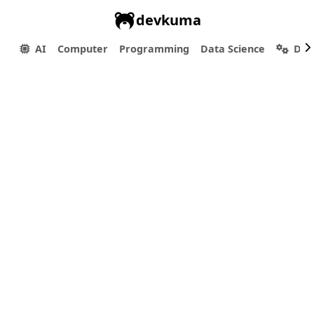
devkuma
AI
Computer
Programming
Data Science
Dev